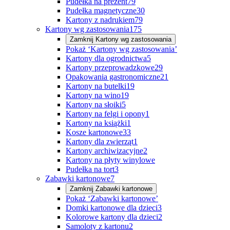
Pudełka na prezent
79
Pudełka magnetyczne
30
Kartony z nadrukiem
79
Kartony wg zastosowania
175
Zamknij
Kartony wg zastosowania
Pokaż ‘Kartony wg zastosowania’
Kartony dla ogrodnictwa
5
Kartony przeprowadzkowe
29
Opakowania gastronomiczne
21
Kartony na butelki
19
Kartony na wino
19
Kartony na słoiki
5
Kartony na felgi i opony
1
Kartony na książki
1
Kosze kartonowe
33
Kartony dla zwierząt
1
Kartony archiwizacyjne
2
Kartony na płyty winylowe
Pudełka na tort
3
Zabawki kartonowe
7
Zamknij
Zabawki kartonowe
Pokaż ‘Zabawki kartonowe’
Domki kartonowe dla dzieci
3
Kolorowe kartony dla dzieci
2
Samoloty z kartonu
2