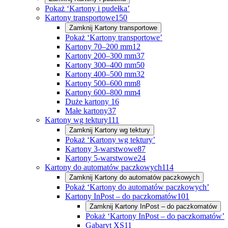
Pokaż ‘Kartony i pudełka’
Kartony transportowe
150
Zamknij
Kartony transportowe
Pokaż ‘Kartony transportowe’
Kartony 70–200 mm
12
Kartony 200–300 mm
37
Kartony 300–400 mm
50
Kartony 400–500 mm
32
Kartony 500–600 mm
8
Kartony 600–800 mm
4
Duże kartony
16
Małe kartony
37
Kartony wg tektury
111
Zamknij
Kartony wg tektury
Pokaż ‘Kartony wg tektury’
Kartony 3-warstwowe
87
Kartony 5-warstwowe
24
Kartony do automatów paczkowych
114
Zamknij
Kartony do automatów paczkowych
Pokaż ‘Kartony do automatów paczkowych’
Kartony InPost – do paczkomatów
101
Zamknij
Kartony InPost – do paczkomatów
Pokaż ‘Kartony InPost – do paczkomatów’
Gabaryt XS
11