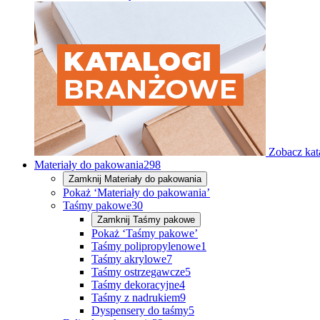
Zobacz kat
Materiały do pakowania
298
Zamknij
Materiały do pakowania
Pokaż ‘Materiały do pakowania’
Taśmy pakowe
30
Zamknij
Taśmy pakowe
Pokaż ‘Taśmy pakowe’
Taśmy polipropylenowe
1
Taśmy akrylowe
7
Taśmy ostrzegawcze
5
Taśmy dekoracyjne
4
Taśmy z nadrukiem
9
Dyspensery do taśmy
5