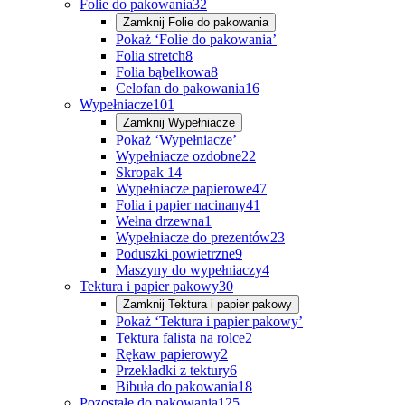
Folie do pakowania
32
Zamknij
Folie do pakowania
Pokaż ‘Folie do pakowania’
Folia stretch
8
Folia bąbelkowa
8
Celofan do pakowania
16
Wypełniacze
101
Zamknij
Wypełniacze
Pokaż ‘Wypełniacze’
Wypełniacze ozdobne
22
Skropak
14
Wypełniacze papierowe
47
Folia i papier nacinany
41
Wełna drzewna
1
Wypełniacze do prezentów
23
Poduszki powietrzne
9
Maszyny do wypełniaczy
4
Tektura i papier pakowy
30
Zamknij
Tektura i papier pakowy
Pokaż ‘Tektura i papier pakowy’
Tektura falista na rolce
2
Rękaw papierowy
2
Przekładki z tektury
6
Bibuła do pakowania
18
Pozostałe do pakowania
125