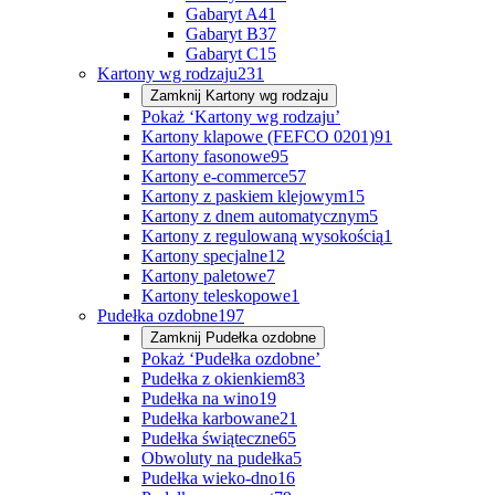
Gabaryt A
41
Gabaryt B
37
Gabaryt C
15
Kartony wg rodzaju
231
Zamknij
Kartony wg rodzaju
Pokaż ‘Kartony wg rodzaju’
Kartony klapowe (FEFCO 0201)
91
Kartony fasonowe
95
Kartony e-commerce
57
Kartony z paskiem klejowym
15
Kartony z dnem automatycznym
5
Kartony z regulowaną wysokością
1
Kartony specjalne
12
Kartony paletowe
7
Kartony teleskopowe
1
Pudełka ozdobne
197
Zamknij
Pudełka ozdobne
Pokaż ‘Pudełka ozdobne’
Pudełka z okienkiem
83
Pudełka na wino
19
Pudełka karbowane
21
Pudełka świąteczne
65
Obwoluty na pudełka
5
Pudełka wieko-dno
16