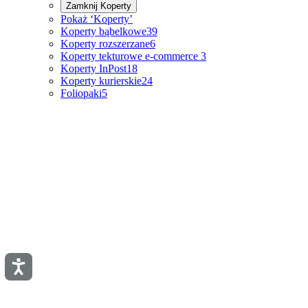
Zamknij
Koperty
Pokaż ‘Koperty’
Koperty bąbelkowe
39
Koperty rozszerzane
6
Koperty tekturowe e-commerce
3
Koperty InPost
18
Koperty kurierskie
24
Foliopaki
5