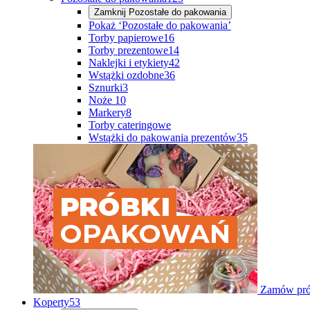
Zamknij
Pozostałe do pakowania
Pokaż ‘Pozostałe do pakowania’
Torby papierowe
16
Torby prezentowe
14
Naklejki i etykiety
42
Wstążki ozdobne
36
Sznurki
3
Noże
10
Markery
8
Torby cateringowe
Wstążki do pakowania prezentów
35
Zamów pró
Koperty
53