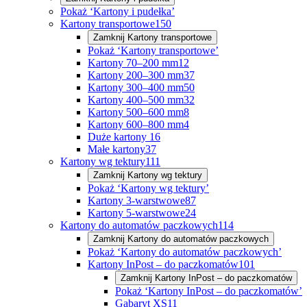
Pokaż ‘Kartony i pudełka’
Kartony transportowe
150
Zamknij
Kartony transportowe
Pokaż ‘Kartony transportowe’
Kartony 70–200 mm
12
Kartony 200–300 mm
37
Kartony 300–400 mm
50
Kartony 400–500 mm
32
Kartony 500–600 mm
8
Kartony 600–800 mm
4
Duże kartony
16
Małe kartony
37
Kartony wg tektury
111
Zamknij
Kartony wg tektury
Pokaż ‘Kartony wg tektury’
Kartony 3-warstwowe
87
Kartony 5-warstwowe
24
Kartony do automatów paczkowych
114
Zamknij
Kartony do automatów paczkowych
Pokaż ‘Kartony do automatów paczkowych’
Kartony InPost – do paczkomatów
101
Zamknij
Kartony InPost – do paczkomatów
Pokaż ‘Kartony InPost – do paczkomatów’
Gabaryt XS
11