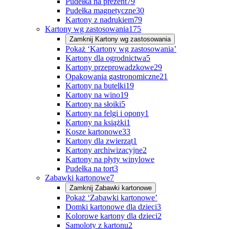
Pudełka na prezent
79
Pudełka magnetyczne
30
Kartony z nadrukiem
79
Kartony wg zastosowania
175
Zamknij
Kartony wg zastosowania
Pokaż ‘Kartony wg zastosowania’
Kartony dla ogrodnictwa
5
Kartony przeprowadzkowe
29
Opakowania gastronomiczne
21
Kartony na butelki
19
Kartony na wino
19
Kartony na słoiki
5
Kartony na felgi i opony
1
Kartony na książki
1
Kosze kartonowe
33
Kartony dla zwierząt
1
Kartony archiwizacyjne
2
Kartony na płyty winylowe
Pudełka na tort
3
Zabawki kartonowe
7
Zamknij
Zabawki kartonowe
Pokaż ‘Zabawki kartonowe’
Domki kartonowe dla dzieci
3
Kolorowe kartony dla dzieci
2
Samoloty z kartonu
2