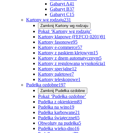
Gabaryt A
41
Gabaryt B
37
Gabaryt C
15
Kartony wg rodzaju
231
Zamknij
Kartony wg rodzaju
Pokaż ‘Kartony wg rodzaju’
Kartony klapowe (FEFCO 0201)
91
Kartony fasonowe
95
Kartony e-commerce
57
Kartony z paskiem klejowym
15
Kartony z dnem automatycznym
5
Kartony z regulowaną wysokością
1
Kartony specjalne
12
Kartony paletowe
7
Kartony teleskopowe
1
Pudełka ozdobne
197
Zamknij
Pudełka ozdobne
Pokaż ‘Pudełka ozdobne’
Pudełka z okienkiem
83
Pudełka na wino
19
Pudełka karbowane
21
Pudełka świąteczne
65
Obwoluty na pudełka
5
Pudełka wieko-dno
16