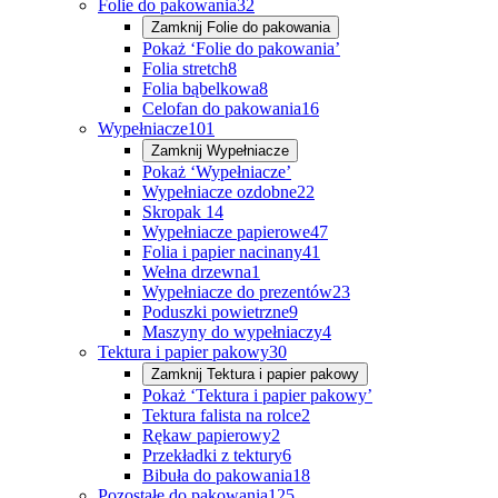
Folie do pakowania
32
Zamknij
Folie do pakowania
Pokaż ‘Folie do pakowania’
Folia stretch
8
Folia bąbelkowa
8
Celofan do pakowania
16
Wypełniacze
101
Zamknij
Wypełniacze
Pokaż ‘Wypełniacze’
Wypełniacze ozdobne
22
Skropak
14
Wypełniacze papierowe
47
Folia i papier nacinany
41
Wełna drzewna
1
Wypełniacze do prezentów
23
Poduszki powietrzne
9
Maszyny do wypełniaczy
4
Tektura i papier pakowy
30
Zamknij
Tektura i papier pakowy
Pokaż ‘Tektura i papier pakowy’
Tektura falista na rolce
2
Rękaw papierowy
2
Przekładki z tektury
6
Bibuła do pakowania
18
Pozostałe do pakowania
125