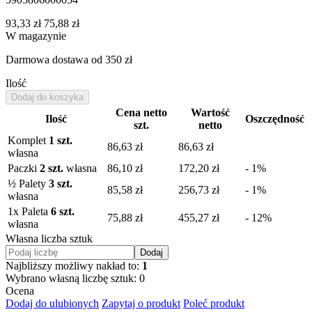
93,33 zł
75,88 zł
W magazynie
Darmowa dostawa
od 350 zł
Ilość
Dodaj do koszyka
Cena netto
Wartość
Ilość
Oszczędność
szt.
netto
Komplet
1 szt.
86,63 zł
86,63 zł
własna
Paczki
2 szt.
własna
86,10 zł
172,20 zł
- 1%
½ Palety
3 szt.
85,58 zł
256,73 zł
- 1%
własna
1
x Paleta
6 szt.
75,88 zł
455,27 zł
- 12%
własna
Własna liczba sztuk
Dodaj
Najbliższy możliwy nakład to:
1
Wybrano własną liczbę sztuk:
0
Ocena
Dodaj do ulubionych
Zapytaj o produkt
Poleć produkt