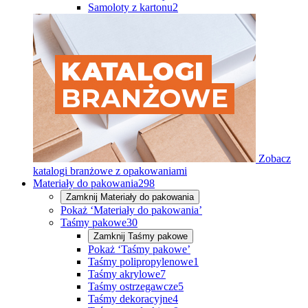
Samoloty z kartonu
2
Zobacz
katalogi branżowe z opakowaniami
Materiały do pakowania
298
Zamknij
Materiały do pakowania
Pokaż ‘Materiały do pakowania’
Taśmy pakowe
30
Zamknij
Taśmy pakowe
Pokaż ‘Taśmy pakowe’
Taśmy polipropylenowe
1
Taśmy akrylowe
7
Taśmy ostrzegawcze
5
Taśmy dekoracyjne
4