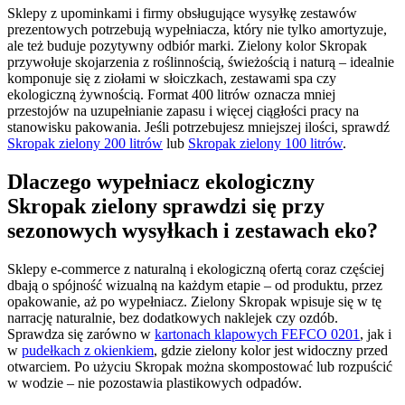
Sklepy z upominkami i firmy obsługujące wysyłkę zestawów
prezentowych potrzebują wypełniacza, który nie tylko amortyzuje,
ale też buduje pozytywny odbiór marki. Zielony kolor Skropak
przywołuje skojarzenia z roślinnością, świeżością i naturą – idealnie
komponuje się z ziołami w słoiczkach, zestawami spa czy
ekologiczną żywnością. Format 400 litrów oznacza mniej
przestojów na uzupełnianie zapasu i więcej ciągłości pracy na
stanowisku pakowania. Jeśli potrzebujesz mniejszej ilości, sprawdź
Skropak zielony 200 litrów
lub
Skropak zielony 100 litrów
.
Dlaczego wypełniacz ekologiczny
Skropak zielony sprawdzi się przy
sezonowych wysyłkach i zestawach eko?
Sklepy e-commerce z naturalną i ekologiczną ofertą coraz częściej
dbają o spójność wizualną na każdym etapie – od produktu, przez
opakowanie, aż po wypełniacz. Zielony Skropak wpisuje się w tę
narrację naturalnie, bez dodatkowych naklejek czy ozdób.
Sprawdza się zarówno w
kartonach klapowych FEFCO 0201
, jak i
w
pudełkach z okienkiem
, gdzie zielony kolor jest widoczny przed
otwarciem. Po użyciu Skropak można skompostować lub rozpuścić
w wodzie – nie pozostawia plastikowych odpadów.