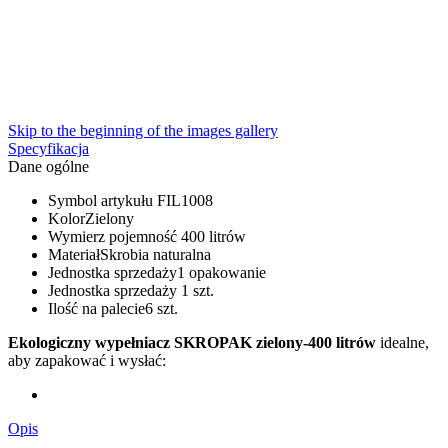
Skip to the beginning of the images gallery
Specyfikacja
Dane ogólne
Symbol artykułu
FIL1008
Kolor
Zielony
Wymierz pojemność
400 litrów
Materiał
Skrobia naturalna
Jednostka sprzedaży
1 opakowanie
Jednostka sprzedaży
1 szt.
Ilość na palecie
6 szt.
Ekologiczny wypełniacz SKROPAK zielony-400 litrów
idealne,
aby zapakować i wysłać:
Opis