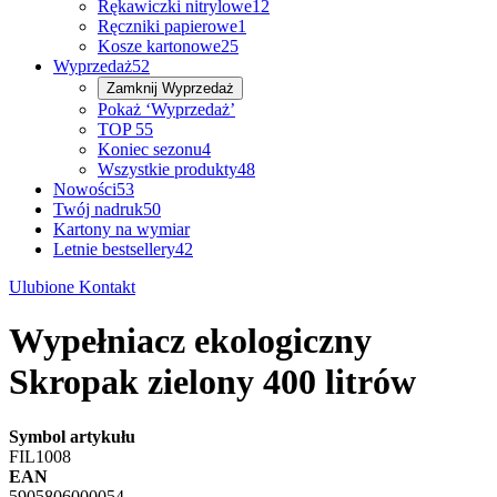
Rękawiczki nitrylowe
12
Ręczniki papierowe
1
Kosze kartonowe
25
Wyprzedaż
52
Zamknij
Wyprzedaż
Pokaż ‘Wyprzedaż’
TOP 5
5
Koniec sezonu
4
Wszystkie produkty
48
Nowości
53
Twój nadruk
50
Kartony na wymiar
Letnie bestsellery
42
Ulubione
Kontakt
Wypełniacz ekologiczny
Skropak zielony 400 litrów
Symbol artykułu
FIL1008
EAN
5905806000054