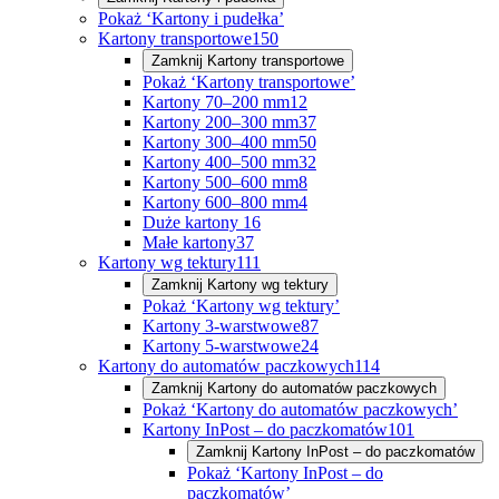
Pokaż ‘Kartony i pudełka’
Kartony transportowe
150
Zamknij
Kartony transportowe
Pokaż ‘Kartony transportowe’
Kartony 70–200 mm
12
Kartony 200–300 mm
37
Kartony 300–400 mm
50
Kartony 400–500 mm
32
Kartony 500–600 mm
8
Kartony 600–800 mm
4
Duże kartony
16
Małe kartony
37
Kartony wg tektury
111
Zamknij
Kartony wg tektury
Pokaż ‘Kartony wg tektury’
Kartony 3-warstwowe
87
Kartony 5-warstwowe
24
Kartony do automatów paczkowych
114
Zamknij
Kartony do automatów paczkowych
Pokaż ‘Kartony do automatów paczkowych’
Kartony InPost – do paczkomatów
101
Zamknij
Kartony InPost – do paczkomatów
Pokaż ‘Kartony InPost – do
paczkomatów’