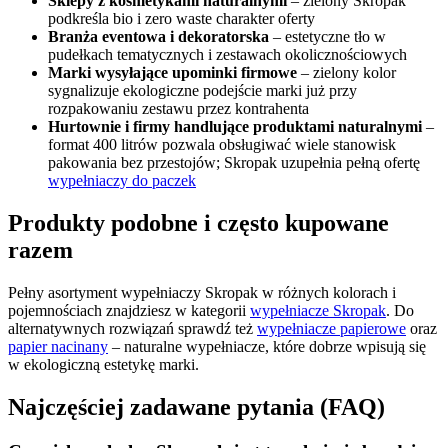
Sklepy z kosmetykami naturalnymi
– zielony Skropak
podkreśla bio i zero waste charakter oferty
Branża eventowa i dekoratorska
– estetyczne tło w
pudełkach tematycznych i zestawach okolicznościowych
Marki wysyłające upominki firmowe
– zielony kolor
sygnalizuje ekologiczne podejście marki już przy
rozpakowaniu zestawu przez kontrahenta
Hurtownie i firmy handlujące produktami naturalnymi
–
format 400 litrów pozwala obsługiwać wiele stanowisk
pakowania bez przestojów; Skropak uzupełnia pełną ofertę
wypełniaczy do paczek
Produkty podobne i często kupowane
razem
Pełny asortyment wypełniaczy Skropak w różnych kolorach i
pojemnościach znajdziesz w kategorii
wypełniacze Skropak
. Do
alternatywnych rozwiązań sprawdź też
wypełniacze papierowe
oraz
papier nacinany
– naturalne wypełniacze, które dobrze wpisują się
w ekologiczną estetykę marki.
Najczęściej zadawane pytania (FAQ)