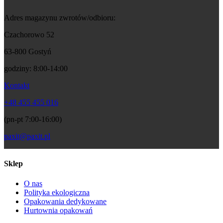
Adres magazynu zwrotów/odbioru:
Czachorowo 52
63-800 Gostyń
godziny: 8:00-14:00
Kontakt
+48 455 455 016
(pn-pt 7:00-16:00)
paxit@paxit.pl
Sklep
O nas
Polityka ekologiczna
Opakowania dedykowane
Hurtownia opakowań