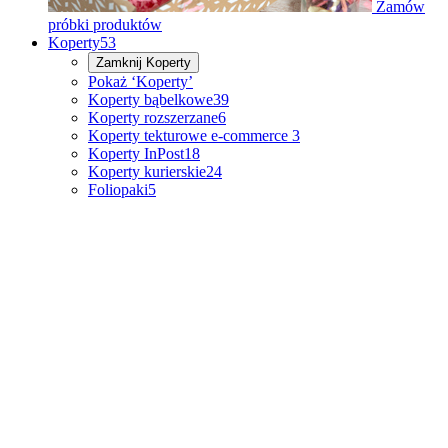
Zamów
próbki produktów
Koperty
53
Zamknij
Koperty
Pokaż ‘Koperty’
Koperty bąbelkowe
39
Koperty rozszerzane
6
Koperty tekturowe e-commerce
3
Koperty InPost
18
Koperty kurierskie
24
Foliopaki
5