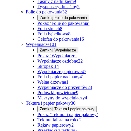
Taśmy z nadrukiem
9
Dyspensery do taśmy
5
Folie do pakowania
32
Zamknij
Folie do pakowania
Pokaż ‘Folie do pakowania’
Folia stretch
8
Folia bąbelkowa
8
Celofan do pakowania
16
Wypełniacze
101
Zamknij
Wypełniacze
Pokaż ‘Wypełniacze’
Wypełniacze ozdobne
22
Skropak
14
Wypełniacze papierowe
47
Folia i papier nacinany
41
Wełna drzewna
1
Wypełniacze do prezentów
23
Poduszki powietrzne
9
Maszyny do wypełniaczy
4
Tektura i papier pakowy
30
Zamknij
Tektura i papier pakowy
Pokaż ‘Tektura i papier pakowy’
Tektura falista na rolce
2
Rękaw papierowy
2
Przekładki z tektury
6