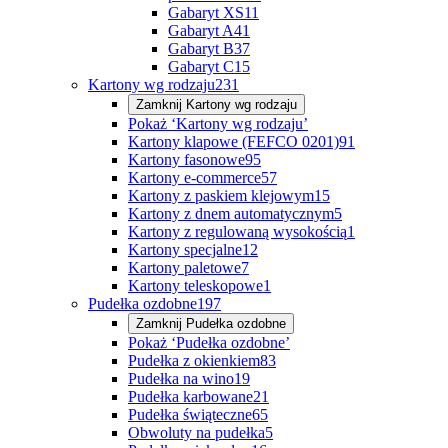
Gabaryt XS
11
Gabaryt A
41
Gabaryt B
37
Gabaryt C
15
Kartony wg rodzaju
231
Zamknij
Kartony wg rodzaju
Pokaż ‘Kartony wg rodzaju’
Kartony klapowe (FEFCO 0201)
91
Kartony fasonowe
95
Kartony e-commerce
57
Kartony z paskiem klejowym
15
Kartony z dnem automatycznym
5
Kartony z regulowaną wysokością
1
Kartony specjalne
12
Kartony paletowe
7
Kartony teleskopowe
1
Pudełka ozdobne
197
Zamknij
Pudełka ozdobne
Pokaż ‘Pudełka ozdobne’
Pudełka z okienkiem
83
Pudełka na wino
19
Pudełka karbowane
21
Pudełka świąteczne
65
Obwoluty na pudełka
5