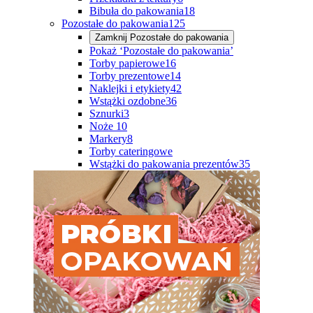
Bibuła do pakowania
18
Pozostałe do pakowania
125
Zamknij
Pozostałe do pakowania
Pokaż ‘Pozostałe do pakowania’
Torby papierowe
16
Torby prezentowe
14
Naklejki i etykiety
42
Wstążki ozdobne
36
Sznurki
3
Noże
10
Markery
8
Torby cateringowe
Wstążki do pakowania prezentów
35