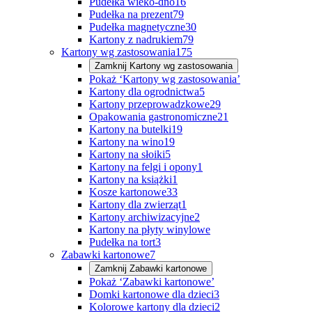
Pudełka wieko-dno
16
Pudełka na prezent
79
Pudełka magnetyczne
30
Kartony z nadrukiem
79
Kartony wg zastosowania
175
Zamknij
Kartony wg zastosowania
Pokaż ‘Kartony wg zastosowania’
Kartony dla ogrodnictwa
5
Kartony przeprowadzkowe
29
Opakowania gastronomiczne
21
Kartony na butelki
19
Kartony na wino
19
Kartony na słoiki
5
Kartony na felgi i opony
1
Kartony na książki
1
Kosze kartonowe
33
Kartony dla zwierząt
1
Kartony archiwizacyjne
2
Kartony na płyty winylowe
Pudełka na tort
3
Zabawki kartonowe
7
Zamknij
Zabawki kartonowe
Pokaż ‘Zabawki kartonowe’
Domki kartonowe dla dzieci
3
Kolorowe kartony dla dzieci
2