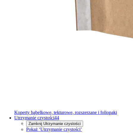
Koperty bąbelkowe, tekturowe, rozszerzane i foliopaki
Utrzymanie czystości
44
Zamknij
Utrzymanie czystości
Pokaż ‘Utrzymanie czystości’