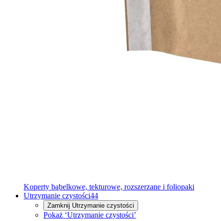
Koperty bąbelkowe, tekturowe, rozszerzane i foliopaki
Utrzymanie czystości
44
Zamknij
Utrzymanie czystości
Pokaż ‘Utrzymanie czystości’