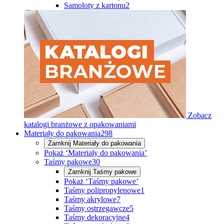
Samoloty z kartonu
2
Zobacz
katalogi branżowe z opakowaniami
Materiały do pakowania
298
Zamknij
Materiały do pakowania
Pokaż ‘Materiały do pakowania’
Taśmy pakowe
30
Zamknij
Taśmy pakowe
Pokaż ‘Taśmy pakowe’
Taśmy polipropylenowe
1
Taśmy akrylowe
7
Taśmy ostrzegawcze
5
Taśmy dekoracyjne
4