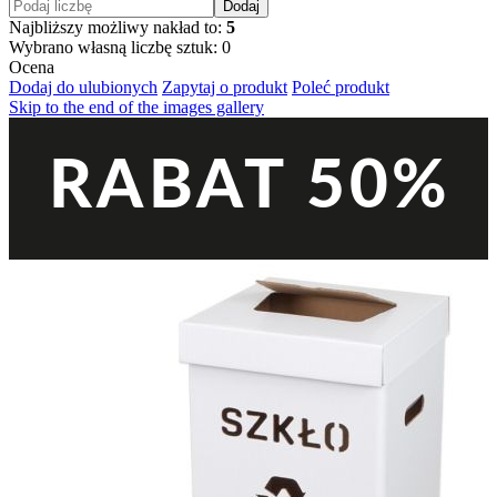
Dodaj
Najbliższy możliwy nakład to:
5
Wybrano własną liczbę sztuk:
0
Ocena
Dodaj do ulubionych
Zapytaj o produkt
Poleć produkt
Skip to the end of the images gallery