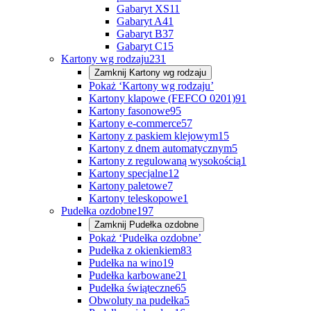
Gabaryt XS
11
Gabaryt A
41
Gabaryt B
37
Gabaryt C
15
Kartony wg rodzaju
231
Zamknij
Kartony wg rodzaju
Pokaż ‘Kartony wg rodzaju’
Kartony klapowe (FEFCO 0201)
91
Kartony fasonowe
95
Kartony e-commerce
57
Kartony z paskiem klejowym
15
Kartony z dnem automatycznym
5
Kartony z regulowaną wysokością
1
Kartony specjalne
12
Kartony paletowe
7
Kartony teleskopowe
1
Pudełka ozdobne
197
Zamknij
Pudełka ozdobne
Pokaż ‘Pudełka ozdobne’
Pudełka z okienkiem
83
Pudełka na wino
19
Pudełka karbowane
21
Pudełka świąteczne
65
Obwoluty na pudełka
5