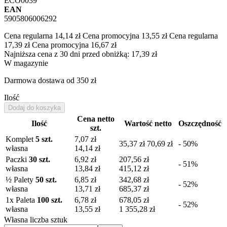
ECO0039
EAN
5905806006292
Cena regularna
14,14 zł
Cena promocyjna
13,55 zł
Cena regularna
17,39 zł
Cena promocyjna
16,67 zł
Najniższa cena z 30 dni przed obniżką:
17,39 zł
W magazynie
Darmowa dostawa
od 350 zł
Ilość
Dodaj do koszyka
Cena netto
Ilość
Wartość netto
Oszczędność
szt.
Komplet
5 szt.
7,07 zł
35,37 zł
70,69 zł
- 50%
własna
14,14 zł
Paczki
30 szt.
6,92 zł
207,56 zł
- 51%
własna
13,84 zł
415,12 zł
½ Palety
50 szt.
6,85 zł
342,68 zł
- 52%
własna
13,71 zł
685,37 zł
1
x Paleta
100 szt.
6,78 zł
678,05 zł
- 52%
własna
13,55 zł
1 355,28 zł
Własna liczba sztuk