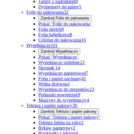
Taśmy z nadrukiem
9
Dyspensery do taśmy
5
Folie do pakowania
32
Zamknij
Folie do pakowania
Pokaż ‘Folie do pakowania’
Folia stretch
8
Folia bąbelkowa
8
Celofan do pakowania
16
Wypełniacze
101
Zamknij
Wypełniacze
Pokaż ‘Wypełniacze’
Wypełniacze ozdobne
22
Skropak
14
Wypełniacze papierowe
47
Folia i papier nacinany
41
Wełna drzewna
1
Wypełniacze do prezentów
23
Poduszki powietrzne
9
Maszyny do wypełniaczy
4
Tektura i papier pakowy
30
Zamknij
Tektura i papier pakowy
Pokaż ‘Tektura i papier pakowy’
Tektura falista na rolce
2
Rękaw papierowy
2
Przekładki z tektury
6