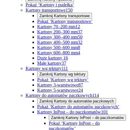
Pokaż ‘Kartony i pudełka’
Kartony transportowe
150
Zamknij
Kartony transportowe
Pokaż ‘Kartony transportowe’
Kartony 70–200 mm
12
Kartony 200–300 mm
37
Kartony 300–400 mm
50
Kartony 400–500 mm
32
Kartony 500–600 mm
8
Kartony 600–800 mm
4
Duże kartony
16
Małe kartony
37
Kartony wg tektury
111
Zamknij
Kartony wg tektury
Pokaż ‘Kartony wg tektury’
Kartony 3-warstwowe
87
Kartony 5-warstwowe
24
Kartony do automatów paczkowych
114
Zamknij
Kartony do automatów paczkowych
Pokaż ‘Kartony do automatów paczkowych’
Kartony InPost – do paczkomatów
101
Zamknij
Kartony InPost – do paczkomatów
Pokaż ‘Kartony InPost – do
paczkomatów’