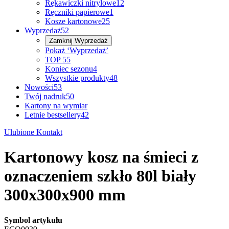
Rękawiczki nitrylowe
12
Ręczniki papierowe
1
Kosze kartonowe
25
Wyprzedaż
52
Zamknij
Wyprzedaż
Pokaż ‘Wyprzedaż’
TOP 5
5
Koniec sezonu
4
Wszystkie produkty
48
Nowości
53
Twój nadruk
50
Kartony na wymiar
Letnie bestsellery
42
Ulubione
Kontakt
Kartonowy kosz na śmieci z
oznaczeniem szkło 80l biały
300x300x900 mm
Symbol artykułu