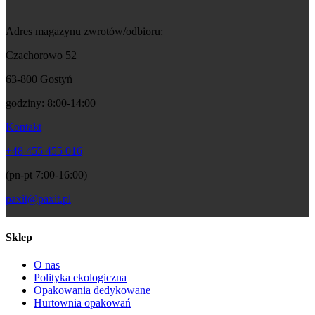
Adres magazynu zwrotów/odbioru:
Czachorowo 52
63-800 Gostyń
godziny: 8:00-14:00
Kontakt
+48 455 455 016
(pn-pt 7:00-16:00)
paxit@paxit.pl
Sklep
O nas
Polityka ekologiczna
Opakowania dedykowane
Hurtownia opakowań