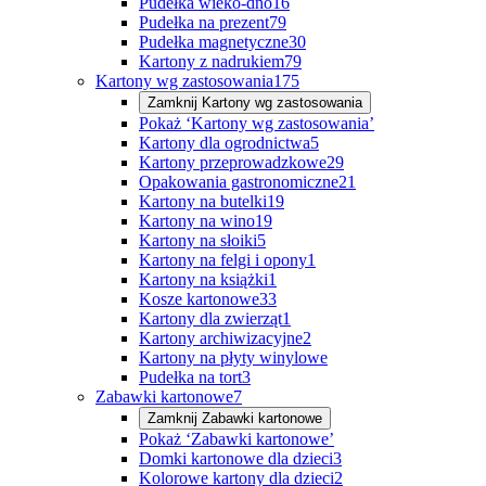
Pudełka wieko-dno
16
Pudełka na prezent
79
Pudełka magnetyczne
30
Kartony z nadrukiem
79
Kartony wg zastosowania
175
Zamknij
Kartony wg zastosowania
Pokaż ‘Kartony wg zastosowania’
Kartony dla ogrodnictwa
5
Kartony przeprowadzkowe
29
Opakowania gastronomiczne
21
Kartony na butelki
19
Kartony na wino
19
Kartony na słoiki
5
Kartony na felgi i opony
1
Kartony na książki
1
Kosze kartonowe
33
Kartony dla zwierząt
1
Kartony archiwizacyjne
2
Kartony na płyty winylowe
Pudełka na tort
3
Zabawki kartonowe
7
Zamknij
Zabawki kartonowe
Pokaż ‘Zabawki kartonowe’
Domki kartonowe dla dzieci
3
Kolorowe kartony dla dzieci
2