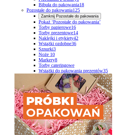
Bibuła do pakowania
18
Pozostałe do pakowania
125
Zamknij
Pozostałe do pakowania
Pokaż ‘Pozostałe do pakowania’
Torby papierowe
16
Torby prezentowe
14
Naklejki i etykiety
42
Wstążki ozdobne
36
Sznurki
3
Noże
10
Markery
8
Torby cateringowe
Wstążki do pakowania prezentów
35