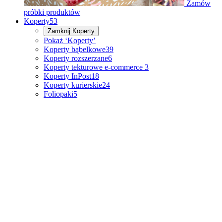
Zamów
próbki produktów
Koperty
53
Zamknij
Koperty
Pokaż ‘Koperty’
Koperty bąbelkowe
39
Koperty rozszerzane
6
Koperty tekturowe e-commerce
3
Koperty InPost
18
Koperty kurierskie
24
Foliopaki
5