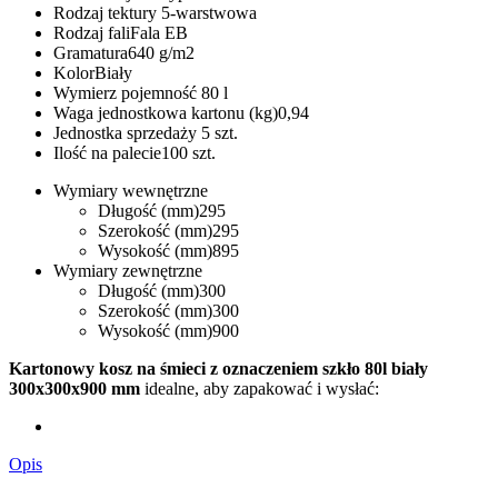
Rodzaj tektury
5-warstwowa
Rodzaj fali
Fala EB
Gramatura
640 g/m2
Kolor
Biały
Wymierz pojemność
80 l
Waga jednostkowa kartonu (kg)
0,94
Jednostka sprzedaży
5 szt.
Ilość na palecie
100 szt.
Wymiary wewnętrzne
Długość (mm)
295
Szerokość (mm)
295
Wysokość (mm)
895
Wymiary zewnętrzne
Długość (mm)
300
Szerokość (mm)
300
Wysokość (mm)
900
Kartonowy kosz na śmieci z oznaczeniem szkło 80l biały
300x300x900 mm
idealne, aby zapakować i wysłać:
Opis