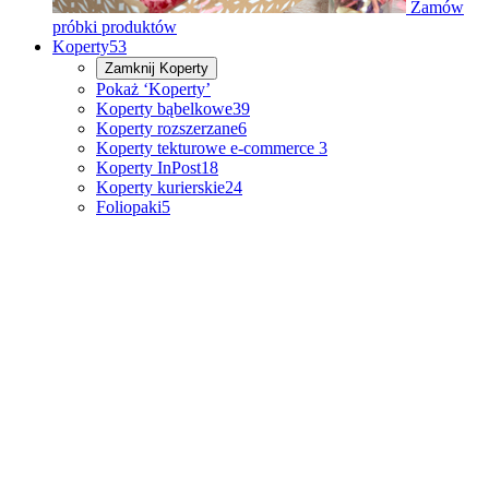
Zamów
próbki produktów
Koperty
53
Zamknij
Koperty
Pokaż ‘Koperty’
Koperty bąbelkowe
39
Koperty rozszerzane
6
Koperty tekturowe e-commerce
3
Koperty InPost
18
Koperty kurierskie
24
Foliopaki
5