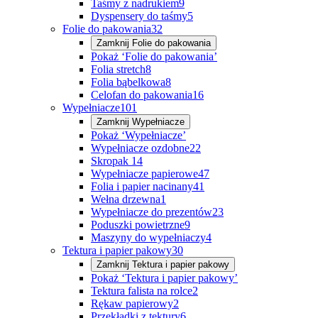
Taśmy z nadrukiem
9
Dyspensery do taśmy
5
Folie do pakowania
32
Zamknij
Folie do pakowania
Pokaż ‘Folie do pakowania’
Folia stretch
8
Folia bąbelkowa
8
Celofan do pakowania
16
Wypełniacze
101
Zamknij
Wypełniacze
Pokaż ‘Wypełniacze’
Wypełniacze ozdobne
22
Skropak
14
Wypełniacze papierowe
47
Folia i papier nacinany
41
Wełna drzewna
1
Wypełniacze do prezentów
23
Poduszki powietrzne
9
Maszyny do wypełniaczy
4
Tektura i papier pakowy
30
Zamknij
Tektura i papier pakowy
Pokaż ‘Tektura i papier pakowy’
Tektura falista na rolce
2
Rękaw papierowy
2
Przekładki z tektury
6