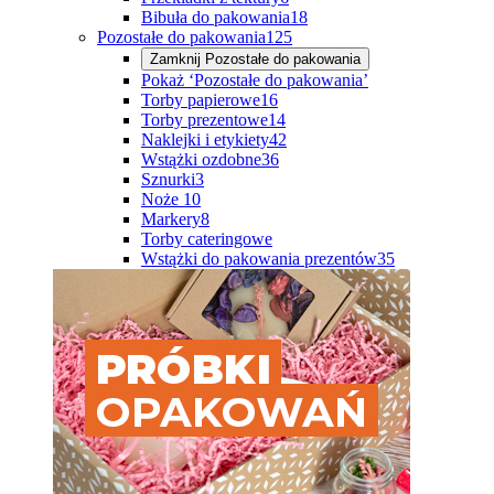
Bibuła do pakowania
18
Pozostałe do pakowania
125
Zamknij
Pozostałe do pakowania
Pokaż ‘Pozostałe do pakowania’
Torby papierowe
16
Torby prezentowe
14
Naklejki i etykiety
42
Wstążki ozdobne
36
Sznurki
3
Noże
10
Markery
8
Torby cateringowe
Wstążki do pakowania prezentów
35