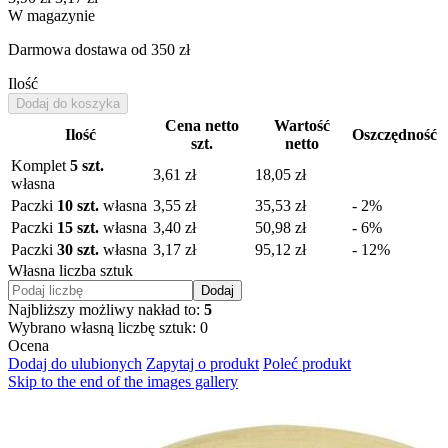
W magazynie
Darmowa dostawa
od 350 zł
Ilość
Dodaj do koszyka
Cena netto
Wartość
Ilość
Oszczędność
szt.
netto
Komplet
5 szt.
3,61 zł
18,05 zł
własna
Paczki
10 szt.
własna
3,55 zł
35,53 zł
- 2%
Paczki
15 szt.
własna
3,40 zł
50,98 zł
- 6%
Paczki
30 szt.
własna
3,17 zł
95,12 zł
- 12%
Własna liczba sztuk
Dodaj
Najbliższy możliwy nakład to:
5
Wybrano własną liczbę sztuk:
0
Ocena
Dodaj do ulubionych
Zapytaj o produkt
Poleć produkt
Skip to the end of the images gallery