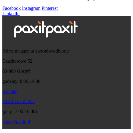
Facebook
Instagram
Pinterest
LinkedIn
Adres magazynu zwrotów/odbioru:
Czachorowo 52
63-800 Gostyń
godziny: 8:00-14:00
Kontakt
+48 455 455 016
(pn-pt 7:00-16:00)
paxit@paxit.pl