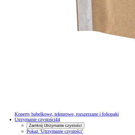
Koperty bąbelkowe, tekturowe, rozszerzane i foliopaki
Utrzymanie czystości
44
Zamknij
Utrzymanie czystości
Pokaż ‘Utrzymanie czystości’