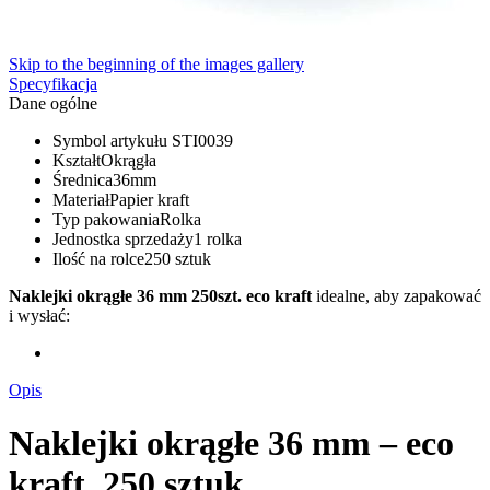
Skip to the beginning of the images gallery
Specyfikacja
Dane ogólne
Symbol artykułu
STI0039
Kształt
Okrągła
Średnica
36mm
Materiał
Papier kraft
Typ pakowania
Rolka
Jednostka sprzedaży
1 rolka
Ilość na rolce
250 sztuk
Naklejki okrągłe 36 mm 250szt. eco kraft
idealne, aby zapakować
i wysłać:
Opis
Naklejki okrągłe 36 mm – eco
kraft, 250 sztuk