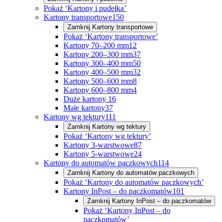
Pokaż ‘Kartony i pudełka’
Kartony transportowe
150
Zamknij
Kartony transportowe
Pokaż ‘Kartony transportowe’
Kartony 70–200 mm
12
Kartony 200–300 mm
37
Kartony 300–400 mm
50
Kartony 400–500 mm
32
Kartony 500–600 mm
8
Kartony 600–800 mm
4
Duże kartony
16
Małe kartony
37
Kartony wg tektury
111
Zamknij
Kartony wg tektury
Pokaż ‘Kartony wg tektury’
Kartony 3-warstwowe
87
Kartony 5-warstwowe
24
Kartony do automatów paczkowych
114
Zamknij
Kartony do automatów paczkowych
Pokaż ‘Kartony do automatów paczkowych’
Kartony InPost – do paczkomatów
101
Zamknij
Kartony InPost – do paczkomatów
Pokaż ‘Kartony InPost – do
paczkomatów’