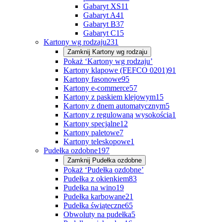
Gabaryt XS
11
Gabaryt A
41
Gabaryt B
37
Gabaryt C
15
Kartony wg rodzaju
231
Zamknij
Kartony wg rodzaju
Pokaż ‘Kartony wg rodzaju’
Kartony klapowe (FEFCO 0201)
91
Kartony fasonowe
95
Kartony e-commerce
57
Kartony z paskiem klejowym
15
Kartony z dnem automatycznym
5
Kartony z regulowaną wysokością
1
Kartony specjalne
12
Kartony paletowe
7
Kartony teleskopowe
1
Pudełka ozdobne
197
Zamknij
Pudełka ozdobne
Pokaż ‘Pudełka ozdobne’
Pudełka z okienkiem
83
Pudełka na wino
19
Pudełka karbowane
21
Pudełka świąteczne
65
Obwoluty na pudełka
5