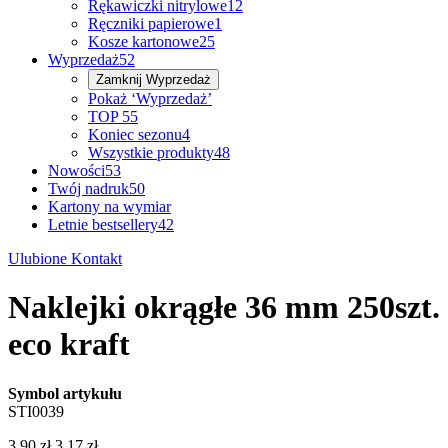
Rękawiczki nitrylowe
12
Ręczniki papierowe
1
Kosze kartonowe
25
Wyprzedaż
52
Zamknij
Wyprzedaż
Pokaż ‘Wyprzedaż’
TOP 5
5
Koniec sezonu
4
Wszystkie produkty
48
Nowości
53
Twój nadruk
50
Kartony na wymiar
Letnie bestsellery
42
Ulubione
Kontakt
Naklejki okrągłe 36 mm 250szt.
eco kraft
Symbol artykułu
STI0039
3,90 zł
3,17 zł