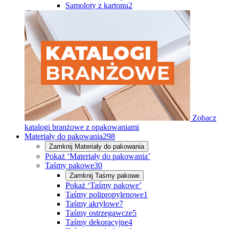
Samoloty z kartonu
2
Zobacz
katalogi branżowe z opakowaniami
Materiały do pakowania
298
Zamknij
Materiały do pakowania
Pokaż ‘Materiały do pakowania’
Taśmy pakowe
30
Zamknij
Taśmy pakowe
Pokaż ‘Taśmy pakowe’
Taśmy polipropylenowe
1
Taśmy akrylowe
7
Taśmy ostrzegawcze
5
Taśmy dekoracyjne
4