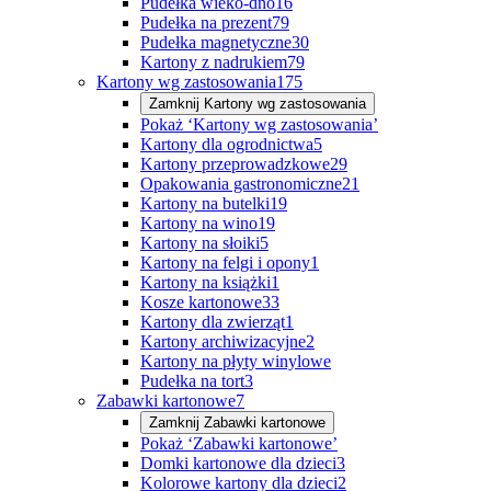
Pudełka wieko-dno
16
Pudełka na prezent
79
Pudełka magnetyczne
30
Kartony z nadrukiem
79
Kartony wg zastosowania
175
Zamknij
Kartony wg zastosowania
Pokaż ‘Kartony wg zastosowania’
Kartony dla ogrodnictwa
5
Kartony przeprowadzkowe
29
Opakowania gastronomiczne
21
Kartony na butelki
19
Kartony na wino
19
Kartony na słoiki
5
Kartony na felgi i opony
1
Kartony na książki
1
Kosze kartonowe
33
Kartony dla zwierząt
1
Kartony archiwizacyjne
2
Kartony na płyty winylowe
Pudełka na tort
3
Zabawki kartonowe
7
Zamknij
Zabawki kartonowe
Pokaż ‘Zabawki kartonowe’
Domki kartonowe dla dzieci
3
Kolorowe kartony dla dzieci
2