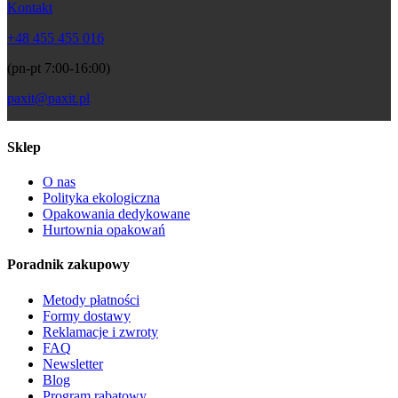
Kontakt
+48 455 455 016
(pn-pt 7:00-16:00)
paxit@paxit.pl
Sklep
O nas
Polityka ekologiczna
Opakowania dedykowane
Hurtownia opakowań
Poradnik zakupowy
Metody płatności
Formy dostawy
Reklamacje i zwroty
FAQ
Newsletter
Blog
Program rabatowy