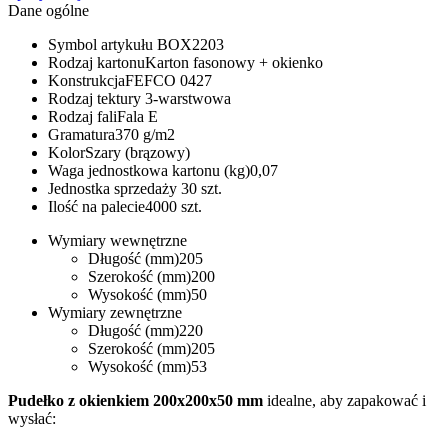
Dane ogólne
Symbol artykułu
BOX2203
Rodzaj kartonu
Karton fasonowy + okienko
Konstrukcja
FEFCO 0427
Rodzaj tektury
3-warstwowa
Rodzaj fali
Fala E
Gramatura
370 g/m2
Kolor
Szary (brązowy)
Waga jednostkowa kartonu (kg)
0,07
Jednostka sprzedaży
30 szt.
Ilość na palecie
4000 szt.
Wymiary wewnętrzne
Długość (mm)
205
Szerokość (mm)
200
Wysokość (mm)
50
Wymiary zewnętrzne
Długość (mm)
220
Szerokość (mm)
205
Wysokość (mm)
53
Pudełko z okienkiem 200x200x50 mm
idealne, aby zapakować i
wysłać: