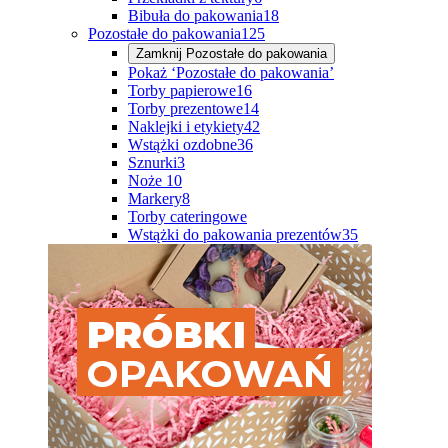
Bibuła do pakowania
18
Pozostałe do pakowania
125
Zamknij
Pozostałe do pakowania
Pokaż ‘Pozostałe do pakowania’
Torby papierowe
16
Torby prezentowe
14
Naklejki i etykiety
42
Wstążki ozdobne
36
Sznurki
3
Noże
10
Markery
8
Torby cateringowe
Wstążki do pakowania prezentów
35