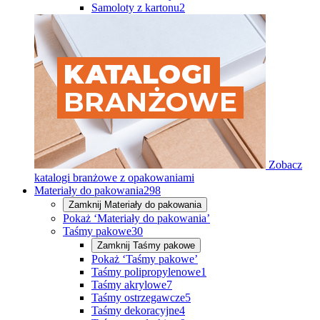
Samoloty z kartonu
2
Zobacz
katalogi branżowe z opakowaniami
Materiały do pakowania
298
Zamknij
Materiały do pakowania
Pokaż ‘Materiały do pakowania’
Taśmy pakowe
30
Zamknij
Taśmy pakowe
Pokaż ‘Taśmy pakowe’
Taśmy polipropylenowe
1
Taśmy akrylowe
7
Taśmy ostrzegawcze
5
Taśmy dekoracyjne
4