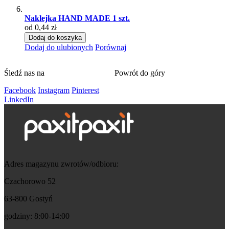
Naklejka HAND MADE 1 szt.
od 0,44 zł
Dodaj do koszyka
Dodaj do ulubionych
Porównaj
Śledź nas na
Powrót do góry
Facebook
Instagram
Pinterest
LinkedIn
Adres magazynu zwrotów/odbioru:
Czachorowo 52
63-800 Gostyń
godziny: 8:00-14:00