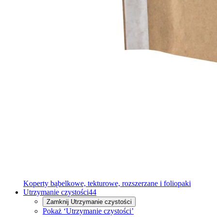
Koperty bąbelkowe, tekturowe, rozszerzane i foliopaki
Utrzymanie czystości
44
Zamknij
Utrzymanie czystości
Pokaż ‘Utrzymanie czystości’