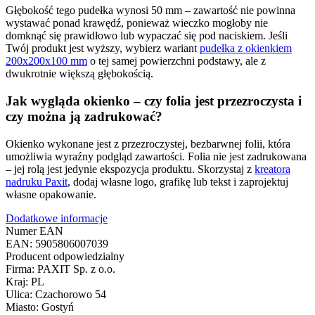
Głębokość tego pudełka wynosi 50 mm – zawartość nie powinna
wystawać ponad krawędź, ponieważ wieczko mogłoby nie
domknąć się prawidłowo lub wypaczać się pod naciskiem. Jeśli
Twój produkt jest wyższy, wybierz wariant
pudełka z okienkiem
200x200x100 mm
o tej samej powierzchni podstawy, ale z
dwukrotnie większą głębokością.
Jak wygląda okienko – czy folia jest przezroczysta i
czy można ją zadrukować?
Okienko wykonane jest z przezroczystej, bezbarwnej folii, która
umożliwia wyraźny podgląd zawartości. Folia nie jest zadrukowana
– jej rolą jest jedynie ekspozycja produktu. Skorzystaj z
kreatora
nadruku Paxit
, dodaj własne logo, grafikę lub tekst i zaprojektuj
własne opakowanie.
Dodatkowe informacje
Numer EAN
EAN: 5905806007039
Producent odpowiedzialny
Firma: PAXIT Sp. z o.o.
Kraj: PL
Ulica: Czachorowo 54
Miasto: Gostyń