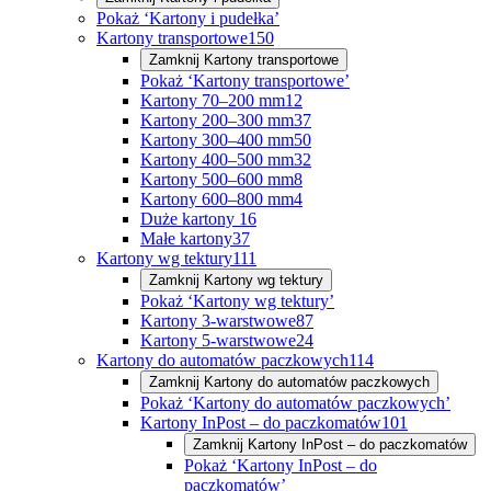
Pokaż ‘Kartony i pudełka’
Kartony transportowe
150
Zamknij
Kartony transportowe
Pokaż ‘Kartony transportowe’
Kartony 70–200 mm
12
Kartony 200–300 mm
37
Kartony 300–400 mm
50
Kartony 400–500 mm
32
Kartony 500–600 mm
8
Kartony 600–800 mm
4
Duże kartony
16
Małe kartony
37
Kartony wg tektury
111
Zamknij
Kartony wg tektury
Pokaż ‘Kartony wg tektury’
Kartony 3-warstwowe
87
Kartony 5-warstwowe
24
Kartony do automatów paczkowych
114
Zamknij
Kartony do automatów paczkowych
Pokaż ‘Kartony do automatów paczkowych’
Kartony InPost – do paczkomatów
101
Zamknij
Kartony InPost – do paczkomatów
Pokaż ‘Kartony InPost – do
paczkomatów’