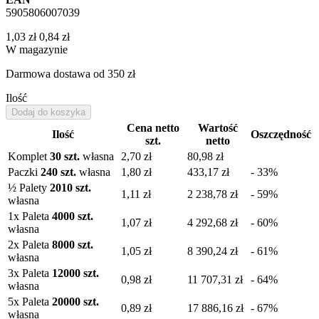
5905806007039
1,03 zł
0,84 zł
W magazynie
Darmowa dostawa
od 350 zł
Ilość
Dodaj do koszyka
Cena netto
Wartość
Ilość
Oszczędność
szt.
netto
Komplet
30 szt.
własna
2,70 zł
80,98 zł
Paczki
240 szt.
własna
1,80 zł
433,17 zł
- 33%
½ Palety
2010 szt.
1,11 zł
2 238,78 zł
- 59%
własna
1
x Paleta
4000 szt.
1,07 zł
4 292,68 zł
- 60%
własna
2
x Paleta
8000 szt.
1,05 zł
8 390,24 zł
- 61%
własna
3
x Paleta
12000 szt.
0,98 zł
11 707,31 zł
- 64%
własna
5
x Paleta
20000 szt.
0,89 zł
17 886,16 zł
- 67%
własna