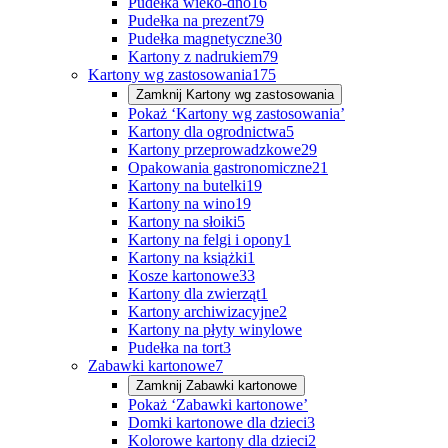
Pudełka wieko-dno
16
Pudełka na prezent
79
Pudełka magnetyczne
30
Kartony z nadrukiem
79
Kartony wg zastosowania
175
Zamknij
Kartony wg zastosowania
Pokaż ‘Kartony wg zastosowania’
Kartony dla ogrodnictwa
5
Kartony przeprowadzkowe
29
Opakowania gastronomiczne
21
Kartony na butelki
19
Kartony na wino
19
Kartony na słoiki
5
Kartony na felgi i opony
1
Kartony na książki
1
Kosze kartonowe
33
Kartony dla zwierząt
1
Kartony archiwizacyjne
2
Kartony na płyty winylowe
Pudełka na tort
3
Zabawki kartonowe
7
Zamknij
Zabawki kartonowe
Pokaż ‘Zabawki kartonowe’
Domki kartonowe dla dzieci
3
Kolorowe kartony dla dzieci
2