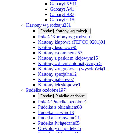
Gabaryt XS
11
Gabaryt A
41
Gabaryt B
37
Gabaryt C
15
Kartony wg rodzaju
231
Zamknij
Kartony wg rodzaju
Pokaż ‘Kartony wg rodzaju’
Kartony klapowe (FEFCO 0201)
91
Kartony fasonowe
95
Kartony e-commerce
57
Kartony z paskiem klejowym
15
Kartony z dnem automatycznym
5
Kartony z regulowaną wysokością
1
Kartony specjalne
12
Kartony paletowe
7
Kartony teleskopowe
1
Pudełka ozdobne
197
Zamknij
Pudełka ozdobne
Pokaż ‘Pudełka ozdobne’
Pudełka z okienkiem
83
Pudełka na wino
19
Pudełka karbowane
21
Pudełka świąteczne
65
Obwoluty na pudełka
5