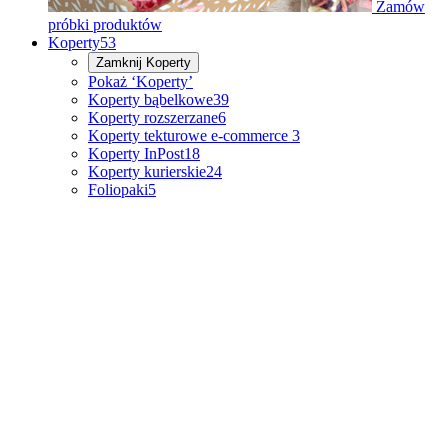
Zamów
próbki produktów
Koperty
53
Zamknij
Koperty
Pokaż ‘Koperty’
Koperty bąbelkowe
39
Koperty rozszerzane
6
Koperty tekturowe e-commerce
3
Koperty InPost
18
Koperty kurierskie
24
Foliopaki
5