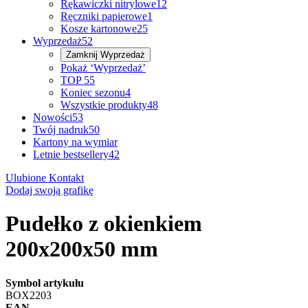
Rękawiczki nitrylowe
12
Ręczniki papierowe
1
Kosze kartonowe
25
Wyprzedaż
52
Zamknij
Wyprzedaż
Pokaż ‘Wyprzedaż’
TOP 5
5
Koniec sezonu
4
Wszystkie produkty
48
Nowości
53
Twój nadruk
50
Kartony na wymiar
Letnie bestsellery
42
Ulubione
Kontakt
Dodaj swoją grafikę
Pudełko z okienkiem
200x200x50 mm
Symbol artykułu
BOX2203
EAN