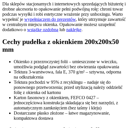
Dla sklepów stacjonarnych i internetowych sprzedających biżuterię i
drobne akcesoria to opakowanie pełni podwójną rolę: chroni towar
podczas wysyłki i robi estetyczne wrażenie przy unboxingu. Warto
wypełnić je
wypełniaczem do prezentów
, który utrzymuje zawartość
w centralnym miejscu okienka. Opakowanie możesz uzupełnić
dodatkowo o
wstążkę ozdobną
lub
naklejkę
.
Cechy pudełka z okienkiem 200x200x50
mm
Okienko z przezroczystej folii – umieszczone w wieczku,
umożliwia podgląd zawartości bez otwierania opakowania
Tektura 3-warstwowa, fala E, 370 g/m² – sztywna, odporna
na odkształcenia
Tektura pochodzi w 95% z recyklingu – nadaje się do
ponownego przetworzenia; przed utylizacją należy oddzielić
folię z okienka od kartonu
Karton fasonowy z okienkiem, FEFCO 0427 –
jednoczęściowa konstrukcja składająca się bez narzędzi, z
automatycznym zamknięciem (bez taśmy i kleju)
Dostarczane płasko złożone – łatwe magazynowanie,
kompaktowa dostawa