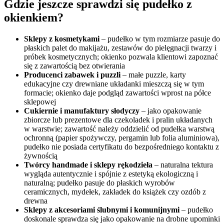
Gdzie jeszcze sprawdzi się pudełko z
okienkiem?
Sklepy z kosmetykami
– pudełko w tym rozmiarze pasuje do
płaskich palet do makijażu, zestawów do pielęgnacji twarzy i
próbek kosmetycznych; okienko pozwala klientowi zapoznać
się z zawartością bez otwierania
Producenci zabawek i puzzli
– małe puzzle, karty
edukacyjne czy drewniane układanki mieszczą się w tym
formacie; okienko daje podgląd zawartości wprost na półce
sklepowej
Cukiernie i manufaktury słodyczy
– jako opakowanie
zbiorcze lub prezentowe dla czekoladek i pralin układanych
w warstwie; zawartość należy oddzielić od pudełka warstwą
ochronną (papier spożywczy, pergamin lub folia aluminiowa),
pudełko nie posiada certyfikatu do bezpośredniego kontaktu z
żywnością
Twórcy handmade i sklepy rękodzieła
– naturalna tektura
wygląda autentycznie i spójnie z estetyką ekologiczną i
naturalną; pudełko pasuje do płaskich wyrobów
ceramicznych, mydełek, zakładek do książek czy ozdób z
drewna
Sklepy z akcesoriami ślubnymi i komunijnymi
– pudełko
doskonale sprawdza się jako opakowanie na drobne upominki