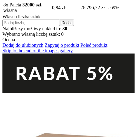
8
x Paleta
32000 szt.
0,84 zł
26 796,72 zł
- 69%
własna
Własna liczba sztuk
Dodaj
Najbliższy możliwy nakład to:
30
Wybrano własną liczbę sztuk:
0
Ocena
Dodaj do ulubionych
Zapytaj o produkt
Poleć produkt
Skip to the end of the images gallery