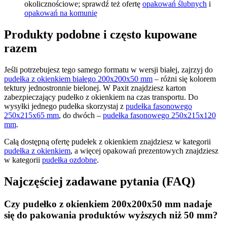
okolicznościowe; sprawdź też ofertę
opakowań ślubnych
i
opakowań na komunię
Produkty podobne i często kupowane
razem
Jeśli potrzebujesz tego samego formatu w wersji białej, zajrzyj do
pudełka z okienkiem białego 200x200x50 mm
– różni się kolorem
tektury jednostronnie bielonej. W Paxit znajdziesz karton
zabezpieczający pudełko z okienkiem na czas transportu. Do
wysyłki jednego pudełka skorzystaj z
pudełka fasonowego
250x215x65 mm
, do dwóch –
pudełka fasonowego 250x215x120
mm
.
Całą dostępną ofertę pudełek z okienkiem znajdziesz w kategorii
pudełka z okienkiem
, a więcej opakowań prezentowych znajdziesz
w kategorii
pudełka ozdobne
.
Najczęściej zadawane pytania (FAQ)
Czy pudełko z okienkiem 200x200x50 mm nadaje
się do pakowania produktów wyższych niż 50 mm?