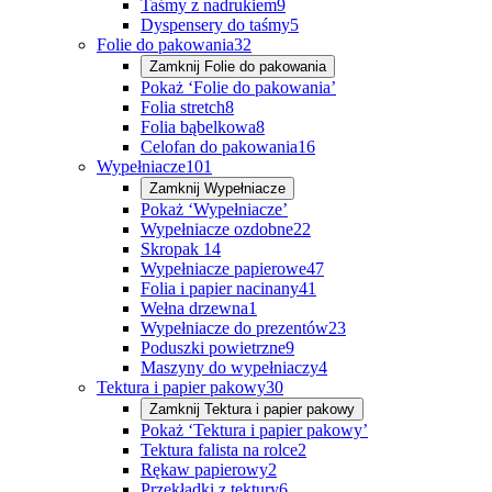
Taśmy z nadrukiem
9
Dyspensery do taśmy
5
Folie do pakowania
32
Zamknij
Folie do pakowania
Pokaż ‘Folie do pakowania’
Folia stretch
8
Folia bąbelkowa
8
Celofan do pakowania
16
Wypełniacze
101
Zamknij
Wypełniacze
Pokaż ‘Wypełniacze’
Wypełniacze ozdobne
22
Skropak
14
Wypełniacze papierowe
47
Folia i papier nacinany
41
Wełna drzewna
1
Wypełniacze do prezentów
23
Poduszki powietrzne
9
Maszyny do wypełniaczy
4
Tektura i papier pakowy
30
Zamknij
Tektura i papier pakowy
Pokaż ‘Tektura i papier pakowy’
Tektura falista na rolce
2
Rękaw papierowy
2
Przekładki z tektury
6