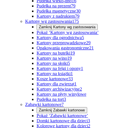
Pudełka wieko-dno
16
Pudełka na prezent
79
Pudełka magnetyczne
30
Kartony z nadrukiem
79
Kartony wg zastosowania
175
Zamknij
Kartony wg zastosowania
Pokaż ‘Kartony wg zastosowania’
Kartony dla ogrodnictwa
5
Kartony przeprowadzkowe
29
Opakowania gastronomiczne
21
Kartony na butelki
19
Kartony na wino
19
Kartony na słoiki
5
Kartony na felgi i opony
1
Kartony na książki
1
Kosze kartonowe
33
Kartony dla zwierząt
1
Kartony archiwizacyjne
2
Kartony na płyty winylowe
Pudełka na tort
3
Zabawki kartonowe
7
Zamknij
Zabawki kartonowe
Pokaż ‘Zabawki kartonowe’
Domki kartonowe dla dzieci
3
Kolorowe kartony dla dzieci
2