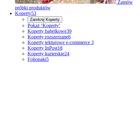
Zamów
próbki produktów
Koperty
53
Zamknij
Koperty
Pokaż ‘Koperty’
Koperty bąbelkowe
39
Koperty rozszerzane
6
Koperty tekturowe e-commerce
3
Koperty InPost
18
Koperty kurierskie
24
Foliopaki
5