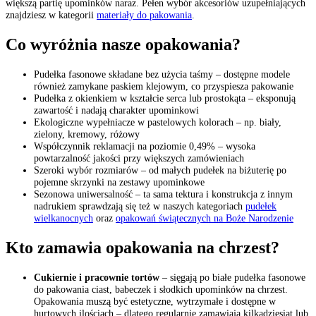
większą partię upominków naraz. Pełen wybór akcesoriów uzupełniających
znajdziesz w kategorii
materiały do pakowania
.
Co wyróżnia nasze opakowania?
Pudełka fasonowe składane bez użycia taśmy – dostępne modele
również zamykane paskiem klejowym, co przyspiesza pakowanie
Pudełka z okienkiem w kształcie serca lub prostokąta – eksponują
zawartość i nadają charakter upominkowi
Ekologiczne wypełniacze w pastelowych kolorach – np. biały,
zielony, kremowy, różowy
Współczynnik reklamacji na poziomie 0,49% – wysoka
powtarzalność jakości przy większych zamówieniach
Szeroki wybór rozmiarów – od małych pudełek na biżuterię po
pojemne skrzynki na zestawy upominkowe
Sezonowa uniwersalność – ta sama tektura i konstrukcja z innym
nadrukiem sprawdzają się też w naszych kategoriach
pudełek
wielkanocnych
oraz
opakowań świątecznych na Boże Narodzenie
Kto zamawia opakowania na chrzest?
Cukiernie i pracownie tortów
– sięgają po białe pudełka fasonowe
do pakowania ciast, babeczek i słodkich upominków na chrzest.
Opakowania muszą być estetyczne, wytrzymałe i dostępne w
hurtowych ilościach – dlatego regularnie zamawiają kilkadziesiąt lub