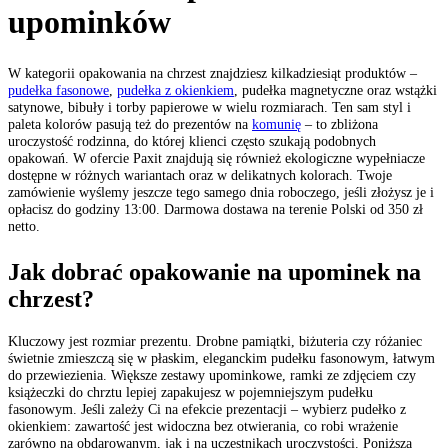
upominków
W kategorii opakowania na chrzest znajdziesz kilkadziesiąt produktów –
pudełka fasonowe
,
pudełka z okienkiem
, pudełka magnetyczne oraz wstążki
satynowe, bibuły i torby papierowe w wielu rozmiarach. Ten sam styl i
paleta kolorów pasują też do prezentów na
komunię
– to zbliżona
uroczystość rodzinna, do której klienci często szukają podobnych
opakowań. W ofercie Paxit znajdują się również ekologiczne wypełniacze
dostępne w różnych wariantach oraz w delikatnych kolorach. Twoje
zamówienie wyślemy jeszcze tego samego dnia roboczego, jeśli złożysz je i
opłacisz do godziny 13:00. Darmowa dostawa na terenie Polski od 350 zł
netto.
Jak dobrać opakowanie na upominek na
chrzest?
Kluczowy jest rozmiar prezentu. Drobne pamiątki, biżuteria czy różaniec
świetnie zmieszczą się w płaskim, eleganckim pudełku fasonowym, łatwym
do przewiezienia. Większe zestawy upominkowe, ramki ze zdjęciem czy
książeczki do chrztu lepiej zapakujesz w pojemniejszym pudełku
fasonowym. Jeśli zależy Ci na efekcie prezentacji – wybierz pudełko z
okienkiem: zawartość jest widoczna bez otwierania, co robi wrażenie
zarówno na obdarowanym, jak i na uczestnikach uroczystości. Poniższa