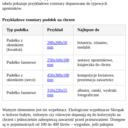
tabela pokazuje przykładowe rozmiary dopasowane do typowych
upominków.
Przykładowe rozmiary pudełek na chrzest
Typ pudełka
Przykład
Najlepsze do
Pudełko z
200x200x50
biżuteria, różaniec,
okienkiem
mm
medalik
(kwadrat)
250x160x100
zestawy upominkowe,
Pudełko fasonowe
mm
książeczka do chrztu
Pudełko z
450x300x100
kompozycje kwiatowe,
okienkiem (serce)
mm
prezentacja zawartości
310x220x55
albumy, ramki, wydruki
Pudełko fasonowe
mm
fotograficzne
Ważnym elementem jest też wypełniacz. Ekologiczne wypełniacze Skropak
w kolorze białym, zielonym czy różowym dopasują się do kolorystyki na
chrzest i jednocześnie zabezpieczą zawartość przed przesuwaniem. Dostępne
są w pojemnościach od 100 do 400 litrów – wygodnie, jeśli pakujesz