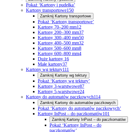
Pokaż ‘Kartony i pudełka’
Kartony transportowe
150
Zamknij
Kartony transportowe
Pokaż ‘Kartony transportowe’
Kartony 70–200 mm
12
Kartony 200–300 mm
37
Kartony 300–400 mm
50
Kartony 400–500 mm
32
Kartony 500–600 mm
8
Kartony 600–800 mm
4
Duże kartony
16
Małe kartony
37
Kartony wg tektury
111
Zamknij
Kartony wg tektury
Pokaż ‘Kartony wg tektury’
Kartony 3-warstwowe
87
Kartony 5-warstwowe
24
Kartony do automatów paczkowych
114
Zamknij
Kartony do automatów paczkowych
Pokaż ‘Kartony do automatów paczkowych’
Kartony InPost – do paczkomatów
101
Zamknij
Kartony InPost – do paczkomatów
Pokaż ‘Kartony InPost – do
paczkomatów’