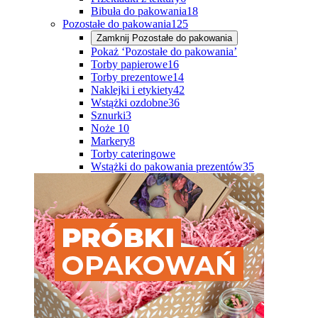
Bibuła do pakowania
18
Pozostałe do pakowania
125
Zamknij
Pozostałe do pakowania
Pokaż ‘Pozostałe do pakowania’
Torby papierowe
16
Torby prezentowe
14
Naklejki i etykiety
42
Wstążki ozdobne
36
Sznurki
3
Noże
10
Markery
8
Torby cateringowe
Wstążki do pakowania prezentów
35