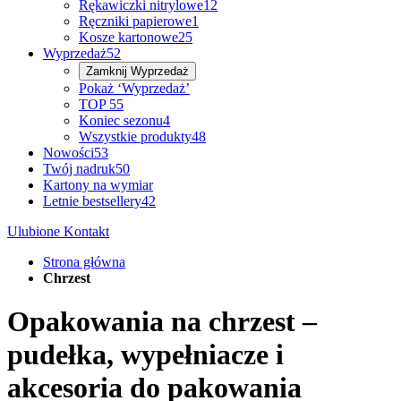
Rękawiczki nitrylowe
12
Ręczniki papierowe
1
Kosze kartonowe
25
Wyprzedaż
52
Zamknij
Wyprzedaż
Pokaż ‘Wyprzedaż’
TOP 5
5
Koniec sezonu
4
Wszystkie produkty
48
Nowości
53
Twój nadruk
50
Kartony na wymiar
Letnie bestsellery
42
Ulubione
Kontakt
Strona główna
Chrzest
Opakowania na chrzest –
pudełka, wypełniacze i
akcesoria do pakowania