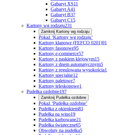
Gabaryt XS
11
Gabaryt A
41
Gabaryt B
37
Gabaryt C
15
Kartony wg rodzaju
231
Zamknij
Kartony wg rodzaju
Pokaż ‘Kartony wg rodzaju’
Kartony klapowe (FEFCO 0201)
91
Kartony fasonowe
95
Kartony e-commerce
57
Kartony z paskiem klejowym
15
Kartony z dnem automatycznym
5
Kartony z regulowaną wysokością
1
Kartony specjalne
12
Kartony paletowe
7
Kartony teleskopowe
1
Pudełka ozdobne
197
Zamknij
Pudełka ozdobne
Pokaż ‘Pudełka ozdobne’
Pudełka z okienkiem
83
Pudełka na wino
19
Pudełka karbowane
21
Pudełka świąteczne
65
Obwoluty na pudełka
5