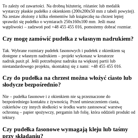
To zależy od zawartości. Na drobną biżuterię, różaniec lub medalik
wystarczy płaskie pudełko z okienkiem (200x200x50 mm z tabeli powyżej).
Na zestaw złożony z kilku elementów lub książeczkę na chrzest lepiej
sprawdzi się pudełko o wymiarach 250x160x100 mm. Jeśli masz
wątpliwości – zadzwoń pod +48 455 455 016, pomożemy dobrać rozmiar.
Czy mogę zamówić pudełka z własnym nadrukiem?
Tak. Wybrane rozmiary pudełek fasonowych i pudełek z okienkiem są
dostępne z własnym nadrukiem – projekt wykonasz w kreatorze
nadruk.paxit.pl. Jeśli potrzebujesz nadruku na większej partii lub
niestandardowego projektu, skontaktuj się z nami: +48 455 455 016.
Czy do pudełka na chrzest można włożyć ciasto lub
słodycze bezpośrednio?
Nie – pudełka fasonowe i z okienkiem nie są przeznaczone do
bezpośredniego kontaktu z żywnością. Przed umieszczeniem ciasta,
cukierków czy innych słodkości w środku warto zastosować warstwę
ochronną – papier spożywczy, pergamin lub folię, która oddzieli produkt od
tektury.
Czy pudełka fasonowe wymagają kleju lub taśmy
przy składaniu?