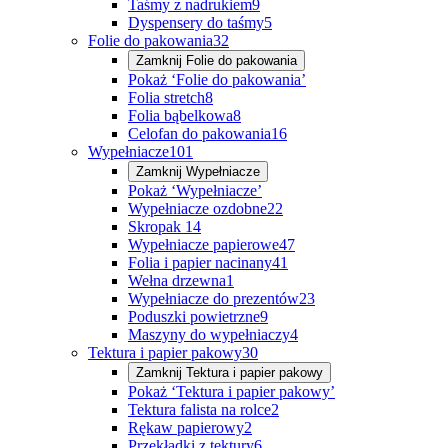
Taśmy z nadrukiem
9
Dyspensery do taśmy
5
Folie do pakowania
32
Zamknij
Folie do pakowania
Pokaż ‘Folie do pakowania’
Folia stretch
8
Folia bąbelkowa
8
Celofan do pakowania
16
Wypełniacze
101
Zamknij
Wypełniacze
Pokaż ‘Wypełniacze’
Wypełniacze ozdobne
22
Skropak
14
Wypełniacze papierowe
47
Folia i papier nacinany
41
Wełna drzewna
1
Wypełniacze do prezentów
23
Poduszki powietrzne
9
Maszyny do wypełniaczy
4
Tektura i papier pakowy
30
Zamknij
Tektura i papier pakowy
Pokaż ‘Tektura i papier pakowy’
Tektura falista na rolce
2
Rękaw papierowy
2
Przekładki z tektury
6