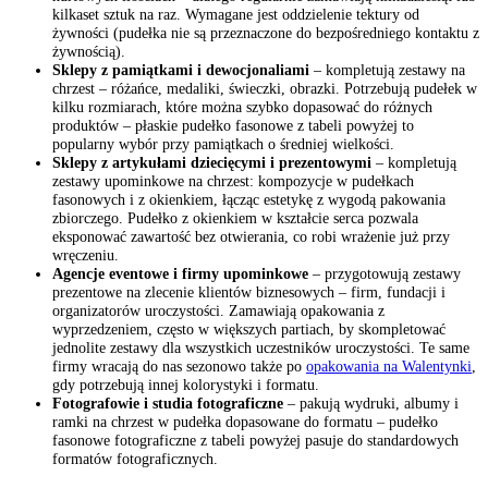
kilkaset sztuk na raz. Wymagane jest oddzielenie tektury od
żywności (pudełka nie są przeznaczone do bezpośredniego kontaktu z
żywnością).
Sklepy z pamiątkami i dewocjonaliami
– kompletują zestawy na
chrzest – różańce, medaliki, świeczki, obrazki. Potrzebują pudełek w
kilku rozmiarach, które można szybko dopasować do różnych
produktów – płaskie pudełko fasonowe z tabeli powyżej to
popularny wybór przy pamiątkach o średniej wielkości.
Sklepy z artykułami dziecięcymi i prezentowymi
– kompletują
zestawy upominkowe na chrzest: kompozycje w pudełkach
fasonowych i z okienkiem, łącząc estetykę z wygodą pakowania
zbiorczego. Pudełko z okienkiem w kształcie serca pozwala
eksponować zawartość bez otwierania, co robi wrażenie już przy
wręczeniu.
Agencje eventowe i firmy upominkowe
– przygotowują zestawy
prezentowe na zlecenie klientów biznesowych – firm, fundacji i
organizatorów uroczystości. Zamawiają opakowania z
wyprzedzeniem, często w większych partiach, by skompletować
jednolite zestawy dla wszystkich uczestników uroczystości. Te same
firmy wracają do nas sezonowo także po
opakowania na Walentynki
,
gdy potrzebują innej kolorystyki i formatu.
Fotografowie i studia fotograficzne
– pakują wydruki, albumy i
ramki na chrzest w pudełka dopasowane do formatu – pudełko
fasonowe fotograficzne z tabeli powyżej pasuje do standardowych
formatów fotograficznych.