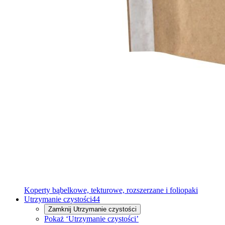
Koperty bąbelkowe, tekturowe, rozszerzane i foliopaki
Utrzymanie czystości
44
Zamknij
Utrzymanie czystości
Pokaż ‘Utrzymanie czystości’