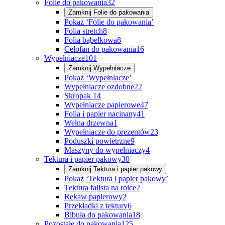
Folie do pakowania
32
Zamknij
Folie do pakowania
Pokaż ‘Folie do pakowania’
Folia stretch
8
Folia bąbelkowa
8
Celofan do pakowania
16
Wypełniacze
101
Zamknij
Wypełniacze
Pokaż ‘Wypełniacze’
Wypełniacze ozdobne
22
Skropak
14
Wypełniacze papierowe
47
Folia i papier nacinany
41
Wełna drzewna
1
Wypełniacze do prezentów
23
Poduszki powietrzne
9
Maszyny do wypełniaczy
4
Tektura i papier pakowy
30
Zamknij
Tektura i papier pakowy
Pokaż ‘Tektura i papier pakowy’
Tektura falista na rolce
2
Rękaw papierowy
2
Przekładki z tektury
6
Bibuła do pakowania
18
Pozostałe do pakowania
125