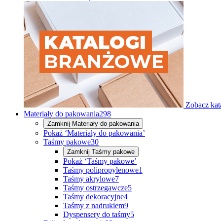
Zobacz kat
Materiały do pakowania
298
Zamknij
Materiały do pakowania
Pokaż ‘Materiały do pakowania’
Taśmy pakowe
30
Zamknij
Taśmy pakowe
Pokaż ‘Taśmy pakowe’
Taśmy polipropylenowe
1
Taśmy akrylowe
7
Taśmy ostrzegawcze
5
Taśmy dekoracyjne
4
Taśmy z nadrukiem
9
Dyspensery do taśmy
5