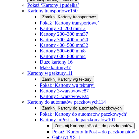
Pokaż ‘Kartony i pudełka’
Kartony transportowe
150
Zamknij
Kartony transportowe
Pokaż ‘Kartony transportowe’
Kartony 70–200 mm
12
Kartony 200–300 mm
37
Kartony 300–400 mm
50
Kartony 400–500 mm
32
Kartony 500–600 mm
8
Kartony 600–800 mm
4
Duże kartony
16
Małe kartony
37
Kartony wg tektury
111
Zamknij
Kartony wg tektury
Pokaż ‘Kartony wg tektury’
Kartony 3-warstwowe
87
Kartony 5-warstwowe
24
Kartony do automatów paczkowych
114
Zamknij
Kartony do automatów paczkowych
Pokaż ‘Kartony do automatów paczkowych’
Kartony InPost – do paczkomatów
101
Zamknij
Kartony InPost – do paczkomatów
Pokaż ‘Kartony InPost – do paczkomatów’
Gabaryt XS
11