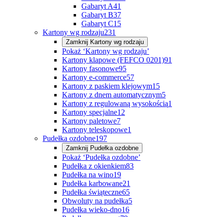
Gabaryt A
41
Gabaryt B
37
Gabaryt C
15
Kartony wg rodzaju
231
Zamknij
Kartony wg rodzaju
Pokaż ‘Kartony wg rodzaju’
Kartony klapowe (FEFCO 0201)
91
Kartony fasonowe
95
Kartony e-commerce
57
Kartony z paskiem klejowym
15
Kartony z dnem automatycznym
5
Kartony z regulowaną wysokością
1
Kartony specjalne
12
Kartony paletowe
7
Kartony teleskopowe
1
Pudełka ozdobne
197
Zamknij
Pudełka ozdobne
Pokaż ‘Pudełka ozdobne’
Pudełka z okienkiem
83
Pudełka na wino
19
Pudełka karbowane
21
Pudełka świąteczne
65
Obwoluty na pudełka
5
Pudełka wieko-dno
16