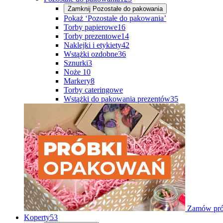
Zamknij
Pozostałe do pakowania
Pokaż ‘Pozostałe do pakowania’
Torby papierowe
16
Torby prezentowe
14
Naklejki i etykiety
42
Wstążki ozdobne
36
Sznurki
3
Noże
10
Markery
8
Torby cateringowe
Wstążki do pakowania prezentów
35
Zamów pró
Koperty
53