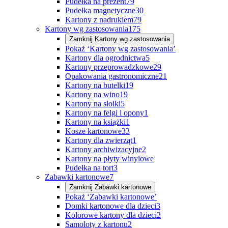
Pudełka na prezent
79
Pudełka magnetyczne
30
Kartony z nadrukiem
79
Kartony wg zastosowania
175
Zamknij
Kartony wg zastosowania
Pokaż ‘Kartony wg zastosowania’
Kartony dla ogrodnictwa
5
Kartony przeprowadzkowe
29
Opakowania gastronomiczne
21
Kartony na butelki
19
Kartony na wino
19
Kartony na słoiki
5
Kartony na felgi i opony
1
Kartony na książki
1
Kosze kartonowe
33
Kartony dla zwierząt
1
Kartony archiwizacyjne
2
Kartony na płyty winylowe
Pudełka na tort
3
Zabawki kartonowe
7
Zamknij
Zabawki kartonowe
Pokaż ‘Zabawki kartonowe’
Domki kartonowe dla dzieci
3
Kolorowe kartony dla dzieci
2
Samoloty z kartonu
2