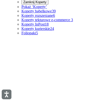
Zamknij
Koperty
Pokaż ‘Koperty’
Koperty bąbelkowe
39
Koperty rozszerzane
6
Koperty tekturowe e-commerce
3
Koperty InPost
18
Koperty kurierskie
24
Foliopaki
5