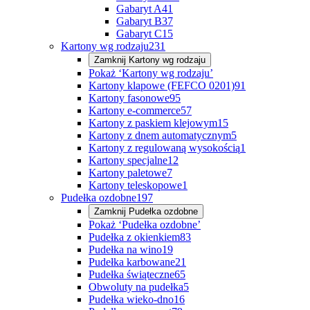
Gabaryt A
41
Gabaryt B
37
Gabaryt C
15
Kartony wg rodzaju
231
Zamknij
Kartony wg rodzaju
Pokaż ‘Kartony wg rodzaju’
Kartony klapowe (FEFCO 0201)
91
Kartony fasonowe
95
Kartony e-commerce
57
Kartony z paskiem klejowym
15
Kartony z dnem automatycznym
5
Kartony z regulowaną wysokością
1
Kartony specjalne
12
Kartony paletowe
7
Kartony teleskopowe
1
Pudełka ozdobne
197
Zamknij
Pudełka ozdobne
Pokaż ‘Pudełka ozdobne’
Pudełka z okienkiem
83
Pudełka na wino
19
Pudełka karbowane
21
Pudełka świąteczne
65
Obwoluty na pudełka
5
Pudełka wieko-dno
16