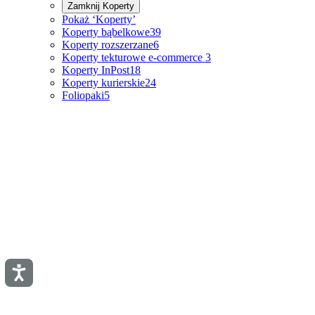
Zamknij
Koperty
Pokaż ‘Koperty’
Koperty bąbelkowe
39
Koperty rozszerzane
6
Koperty tekturowe e-commerce
3
Koperty InPost
18
Koperty kurierskie
24
Foliopaki
5