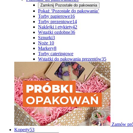
Zamknij
Pozostałe do pakowania
Pokaż ‘Pozostałe do pakowania’
Torby papierowe
16
Torby prezentowe
14
Naklejki i etykiety
42
Wstążki ozdobne
36
Sznurki
3
Noże
10
Markery
8
Torby cateringowe
Wstążki do pakowania prezentów
35
Zamów pró
Koperty
53