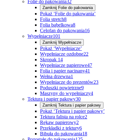
Folie do pakowania
32
Zamknij
Folie do pakowania
Pokaż ‘Folie do pakowania’
Folia stretch
8
Folia bąbelkowa
8
Celofan do pakowania
16
Wypełniacze
101
Zamknij
Wypełniacze
Pokaż ‘Wypełniacze’
Wypełniacze ozdobne
22
Skropak
14
Wypełniacze papierowe
47
Folia i papier nacinany
41
Wełna drzewna
1
Wypełniacze do prezentów
23
Poduszki powietrzne
9
Maszyny do wypełniaczy
4
Tektura i papier pakowy
30
Zamknij
Tektura i papier pakowy
Pokaż ‘Tektura i papier pakowy’
Tektura falista na rolce
2
Rękaw papierowy
2
Przekładki z tektury
6
Bibuła do pakowania
18
Pozostałe do pakowania
125