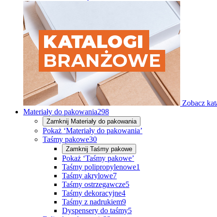
Zobacz kat
Materiały do pakowania
298
Zamknij
Materiały do pakowania
Pokaż ‘Materiały do pakowania’
Taśmy pakowe
30
Zamknij
Taśmy pakowe
Pokaż ‘Taśmy pakowe’
Taśmy polipropylenowe
1
Taśmy akrylowe
7
Taśmy ostrzegawcze
5
Taśmy dekoracyjne
4
Taśmy z nadrukiem
9
Dyspensery do taśmy
5