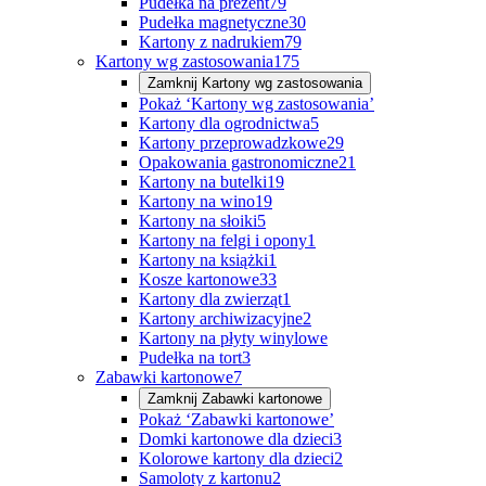
Pudełka na prezent
79
Pudełka magnetyczne
30
Kartony z nadrukiem
79
Kartony wg zastosowania
175
Zamknij
Kartony wg zastosowania
Pokaż ‘Kartony wg zastosowania’
Kartony dla ogrodnictwa
5
Kartony przeprowadzkowe
29
Opakowania gastronomiczne
21
Kartony na butelki
19
Kartony na wino
19
Kartony na słoiki
5
Kartony na felgi i opony
1
Kartony na książki
1
Kosze kartonowe
33
Kartony dla zwierząt
1
Kartony archiwizacyjne
2
Kartony na płyty winylowe
Pudełka na tort
3
Zabawki kartonowe
7
Zamknij
Zabawki kartonowe
Pokaż ‘Zabawki kartonowe’
Domki kartonowe dla dzieci
3
Kolorowe kartony dla dzieci
2
Samoloty z kartonu
2