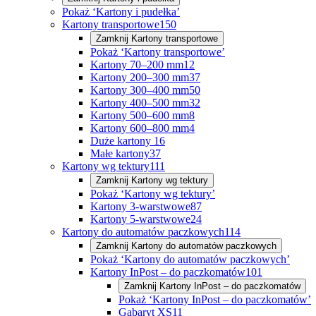
Pokaż ‘Kartony i pudełka’
Kartony transportowe
150
Zamknij
Kartony transportowe
Pokaż ‘Kartony transportowe’
Kartony 70–200 mm
12
Kartony 200–300 mm
37
Kartony 300–400 mm
50
Kartony 400–500 mm
32
Kartony 500–600 mm
8
Kartony 600–800 mm
4
Duże kartony
16
Małe kartony
37
Kartony wg tektury
111
Zamknij
Kartony wg tektury
Pokaż ‘Kartony wg tektury’
Kartony 3-warstwowe
87
Kartony 5-warstwowe
24
Kartony do automatów paczkowych
114
Zamknij
Kartony do automatów paczkowych
Pokaż ‘Kartony do automatów paczkowych’
Kartony InPost – do paczkomatów
101
Zamknij
Kartony InPost – do paczkomatów
Pokaż ‘Kartony InPost – do paczkomatów’
Gabaryt XS
11