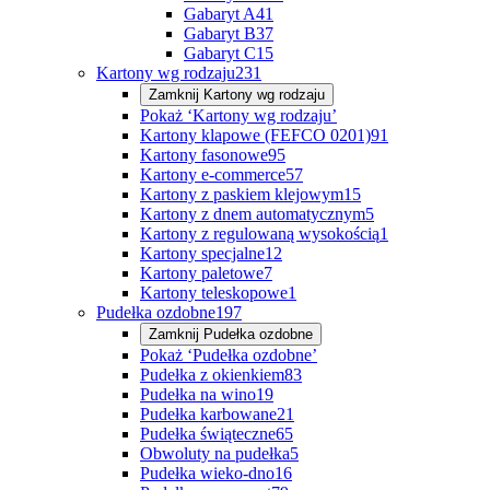
Gabaryt A
41
Gabaryt B
37
Gabaryt C
15
Kartony wg rodzaju
231
Zamknij
Kartony wg rodzaju
Pokaż ‘Kartony wg rodzaju’
Kartony klapowe (FEFCO 0201)
91
Kartony fasonowe
95
Kartony e-commerce
57
Kartony z paskiem klejowym
15
Kartony z dnem automatycznym
5
Kartony z regulowaną wysokością
1
Kartony specjalne
12
Kartony paletowe
7
Kartony teleskopowe
1
Pudełka ozdobne
197
Zamknij
Pudełka ozdobne
Pokaż ‘Pudełka ozdobne’
Pudełka z okienkiem
83
Pudełka na wino
19
Pudełka karbowane
21
Pudełka świąteczne
65
Obwoluty na pudełka
5
Pudełka wieko-dno
16