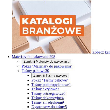
Zobacz kat
Materiały do pakowania
298
Zamknij
Materiały do pakowania
Pokaż ‘Materiały do pakowania’
Taśmy pakowe
30
Zamknij
Taśmy pakowe
Pokaż ‘Taśmy pakowe’
Taśmy polipropylenowe
1
Taśmy akrylowe
7
Taśmy ostrzegawcze
5
Taśmy dekoracyjne
4
Taśmy z nadrukiem
9
Dyspensery do taśmy
5