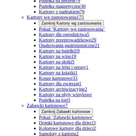
Pudełka na prezent
79
Pudełka magnetyczne
30
Kartony z nadrukiem
79
Kartony wg zastosowania
175
Zamknij
Kartony wg zastosowania
Pokaż ‘Kartony wg zastosowania’
Kartony dla ogrodnictwa
5
Kartony przeprowadzkowe
29
Opakowania gastronomiczne
21
Kartony na butelki
19
Kartony na wino
19
Kartony na słoiki
5
Kartony na felgi i opony
1
Kartony na książki
1
Kosze kartonowe
33
Kartony dla zwierząt
1
Kartony archiwizacyjne
2
Kartony na płyty winylowe
Pudełka na tort
3
Zabawki kartonowe
7
Zamknij
Zabawki kartonowe
Pokaż ‘Zabawki kartonowe’
Domki kartonowe dla dzieci
3
Kolorowe kartony dla dzieci
2
Samoloty z kartonu
2