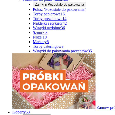
Zamknij
Pozostałe do pakowania
Pokaż ‘Pozostałe do pakowania’
Torby papierowe
16
Torby prezentowe
14
Naklejki i etykiety
42
Wstążki ozdobne
36
Sznurki
3
Noże
10
Markery
8
Torby cateringowe
Wstążki do pakowania prezentów
35
Zamów pró
Koperty
53