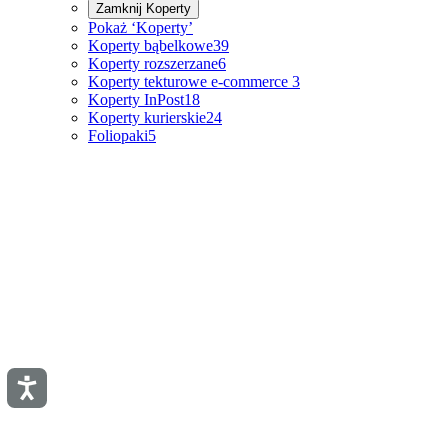
Zamknij
Koperty
Pokaż ‘Koperty’
Koperty bąbelkowe
39
Koperty rozszerzane
6
Koperty tekturowe e-commerce
3
Koperty InPost
18
Koperty kurierskie
24
Foliopaki
5