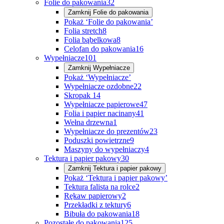
Folie do pakowania
32
Zamknij
Folie do pakowania
Pokaż ‘Folie do pakowania’
Folia stretch
8
Folia bąbelkowa
8
Celofan do pakowania
16
Wypełniacze
101
Zamknij
Wypełniacze
Pokaż ‘Wypełniacze’
Wypełniacze ozdobne
22
Skropak
14
Wypełniacze papierowe
47
Folia i papier nacinany
41
Wełna drzewna
1
Wypełniacze do prezentów
23
Poduszki powietrzne
9
Maszyny do wypełniaczy
4
Tektura i papier pakowy
30
Zamknij
Tektura i papier pakowy
Pokaż ‘Tektura i papier pakowy’
Tektura falista na rolce
2
Rękaw papierowy
2
Przekładki z tektury
6
Bibuła do pakowania
18
Pozostałe do pakowania
125