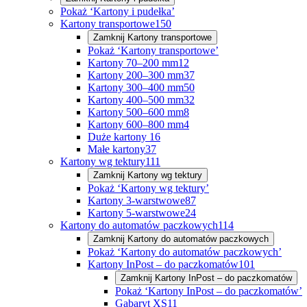
Pokaż ‘Kartony i pudełka’
Kartony transportowe
150
Zamknij
Kartony transportowe
Pokaż ‘Kartony transportowe’
Kartony 70–200 mm
12
Kartony 200–300 mm
37
Kartony 300–400 mm
50
Kartony 400–500 mm
32
Kartony 500–600 mm
8
Kartony 600–800 mm
4
Duże kartony
16
Małe kartony
37
Kartony wg tektury
111
Zamknij
Kartony wg tektury
Pokaż ‘Kartony wg tektury’
Kartony 3-warstwowe
87
Kartony 5-warstwowe
24
Kartony do automatów paczkowych
114
Zamknij
Kartony do automatów paczkowych
Pokaż ‘Kartony do automatów paczkowych’
Kartony InPost – do paczkomatów
101
Zamknij
Kartony InPost – do paczkomatów
Pokaż ‘Kartony InPost – do paczkomatów’
Gabaryt XS
11