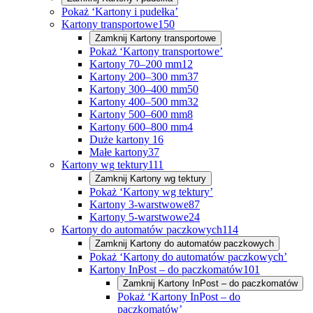
Pokaż ‘Kartony i pudełka’
Kartony transportowe
150
Zamknij
Kartony transportowe
Pokaż ‘Kartony transportowe’
Kartony 70–200 mm
12
Kartony 200–300 mm
37
Kartony 300–400 mm
50
Kartony 400–500 mm
32
Kartony 500–600 mm
8
Kartony 600–800 mm
4
Duże kartony
16
Małe kartony
37
Kartony wg tektury
111
Zamknij
Kartony wg tektury
Pokaż ‘Kartony wg tektury’
Kartony 3-warstwowe
87
Kartony 5-warstwowe
24
Kartony do automatów paczkowych
114
Zamknij
Kartony do automatów paczkowych
Pokaż ‘Kartony do automatów paczkowych’
Kartony InPost – do paczkomatów
101
Zamknij
Kartony InPost – do paczkomatów
Pokaż ‘Kartony InPost – do
paczkomatów’