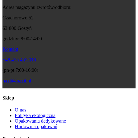
Adres magazynu zwrotów/odbioru:
Czachorowo 52
63-800 Gostyń
godziny: 8:00-14:00
Kontakt
+48 455 455 016
(pn-pt 7:00-16:00)
paxit@paxit.pl
Sklep
O nas
Polityka ekologiczna
Opakowania dedykowane
Hurtownia opakowań