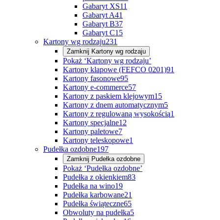
Gabaryt XS
11
Gabaryt A
41
Gabaryt B
37
Gabaryt C
15
Kartony wg rodzaju
231
Zamknij
Kartony wg rodzaju
Pokaż ‘Kartony wg rodzaju’
Kartony klapowe (FEFCO 0201)
91
Kartony fasonowe
95
Kartony e-commerce
57
Kartony z paskiem klejowym
15
Kartony z dnem automatycznym
5
Kartony z regulowaną wysokością
1
Kartony specjalne
12
Kartony paletowe
7
Kartony teleskopowe
1
Pudełka ozdobne
197
Zamknij
Pudełka ozdobne
Pokaż ‘Pudełka ozdobne’
Pudełka z okienkiem
83
Pudełka na wino
19
Pudełka karbowane
21
Pudełka świąteczne
65
Obwoluty na pudełka
5