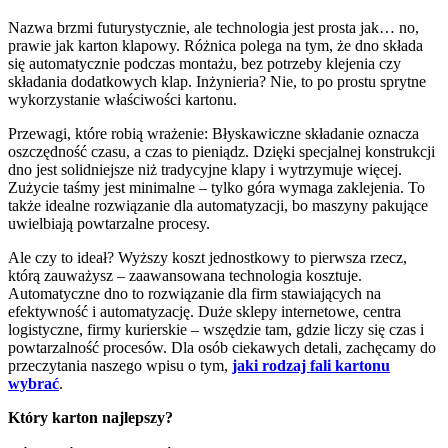
Nazwa brzmi futurystycznie, ale technologia jest prosta jak… no,
prawie jak karton klapowy. Różnica polega na tym, że dno składa
się automatycznie podczas montażu, bez potrzeby klejenia czy
składania dodatkowych klap. Inżynieria? Nie, to po prostu sprytne
wykorzystanie właściwości kartonu.
Przewagi, które robią wrażenie: Błyskawiczne składanie oznacza
oszczędność czasu, a czas to pieniądz. Dzięki specjalnej konstrukcji
dno jest solidniejsze niż tradycyjne klapy i wytrzymuje więcej.
Zużycie taśmy jest minimalne – tylko góra wymaga zaklejenia. To
także idealne rozwiązanie dla automatyzacji, bo maszyny pakujące
uwielbiają powtarzalne procesy.
Ale czy to ideał? Wyższy koszt jednostkowy to pierwsza rzecz,
którą zauważysz – zaawansowana technologia kosztuje.
Automatyczne dno to rozwiązanie dla firm stawiających na
efektywność i automatyzację. Duże sklepy internetowe, centra
logistyczne, firmy kurierskie – wszędzie tam, gdzie liczy się czas i
powtarzalność procesów. Dla osób ciekawych detali, zachęcamy do
przeczytania naszego wpisu o tym,
jaki rodzaj fali kartonu
wybrać
.
Który karton najlepszy?