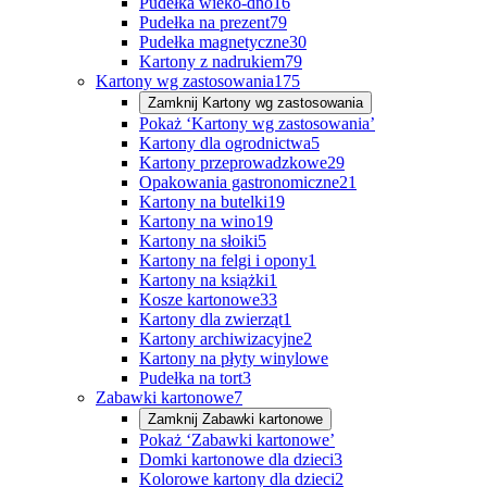
Pudełka wieko-dno
16
Pudełka na prezent
79
Pudełka magnetyczne
30
Kartony z nadrukiem
79
Kartony wg zastosowania
175
Zamknij
Kartony wg zastosowania
Pokaż ‘Kartony wg zastosowania’
Kartony dla ogrodnictwa
5
Kartony przeprowadzkowe
29
Opakowania gastronomiczne
21
Kartony na butelki
19
Kartony na wino
19
Kartony na słoiki
5
Kartony na felgi i opony
1
Kartony na książki
1
Kosze kartonowe
33
Kartony dla zwierząt
1
Kartony archiwizacyjne
2
Kartony na płyty winylowe
Pudełka na tort
3
Zabawki kartonowe
7
Zamknij
Zabawki kartonowe
Pokaż ‘Zabawki kartonowe’
Domki kartonowe dla dzieci
3
Kolorowe kartony dla dzieci
2