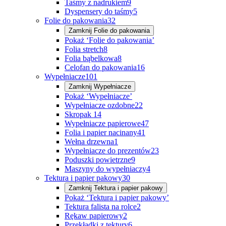
Taśmy z nadrukiem
9
Dyspensery do taśmy
5
Folie do pakowania
32
Zamknij
Folie do pakowania
Pokaż ‘Folie do pakowania’
Folia stretch
8
Folia bąbelkowa
8
Celofan do pakowania
16
Wypełniacze
101
Zamknij
Wypełniacze
Pokaż ‘Wypełniacze’
Wypełniacze ozdobne
22
Skropak
14
Wypełniacze papierowe
47
Folia i papier nacinany
41
Wełna drzewna
1
Wypełniacze do prezentów
23
Poduszki powietrzne
9
Maszyny do wypełniaczy
4
Tektura i papier pakowy
30
Zamknij
Tektura i papier pakowy
Pokaż ‘Tektura i papier pakowy’
Tektura falista na rolce
2
Rękaw papierowy
2
Przekładki z tektury
6