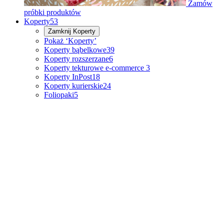
Zamów
próbki produktów
Koperty
53
Zamknij
Koperty
Pokaż ‘Koperty’
Koperty bąbelkowe
39
Koperty rozszerzane
6
Koperty tekturowe e-commerce
3
Koperty InPost
18
Koperty kurierskie
24
Foliopaki
5