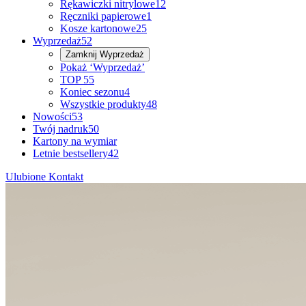
Rękawiczki nitrylowe
12
Ręczniki papierowe
1
Kosze kartonowe
25
Wyprzedaż
52
Zamknij
Wyprzedaż
Pokaż ‘Wyprzedaż’
TOP 5
5
Koniec sezonu
4
Wszystkie produkty
48
Nowości
53
Twój nadruk
50
Kartony na wymiar
Letnie bestsellery
42
Ulubione
Kontakt