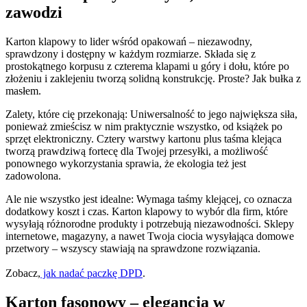
zawodzi
Karton klapowy to lider wśród opakowań – niezawodny,
sprawdzony i dostępny w każdym rozmiarze. Składa się z
prostokątnego korpusu z czterema klapami u góry i dołu, które po
złożeniu i zaklejeniu tworzą solidną konstrukcję. Proste? Jak bułka z
masłem.
Zalety, które cię przekonają: Uniwersalność to jego największa siła,
ponieważ zmieścisz w nim praktycznie wszystko, od książek po
sprzęt elektroniczny. Cztery warstwy kartonu plus taśma klejąca
tworzą prawdziwą fortecę dla Twojej przesyłki, a możliwość
ponownego wykorzystania sprawia, że ekologia też jest
zadowolona.
Ale nie wszystko jest idealne: Wymaga taśmy klejącej, co oznacza
dodatkowy koszt i czas. Karton klapowy to wybór dla firm, które
wysyłają różnorodne produkty i potrzebują niezawodności. Sklepy
internetowe, magazyny, a nawet Twoja ciocia wysyłająca domowe
przetwory – wszyscy stawiają na sprawdzone rozwiązania.
Zobacz,
jak nadać paczkę DPD
.
Karton fasonowy – elegancja w