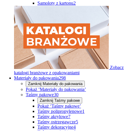
Samoloty z kartonu
2
Zobacz
katalogi branżowe z opakowaniami
Materiały do pakowania
298
Zamknij
Materiały do pakowania
Pokaż ‘Materiały do pakowania’
Taśmy pakowe
30
Zamknij
Taśmy pakowe
Pokaż ‘Taśmy pakowe’
Taśmy polipropylenowe
1
Taśmy akrylowe
7
Taśmy ostrzegawcze
5
Taśmy dekoracyjne
4