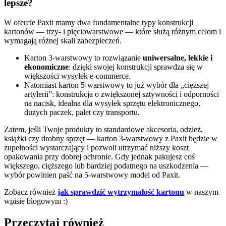
lepsze?
W ofercie Paxit mamy dwa fundamentalne typy konstrukcji
kartonów — trzy- i pięciowarstwowe — które służą różnym celom i
wymagają różnej skali zabezpieczeń.
Karton 3-warstwowy to rozwiązanie
uniwersalne, lekkie i
ekonomiczne
: dzięki swojej konstrukcji sprawdza się w
większości wysyłek e-commerce.
Natomiast karton 5-warstwowy to już wybór dla „cięższej
artylerii”: konstrukcja o zwiększonej sztywności i odporności
na nacisk, idealna dla wysyłek sprzętu elektronicznego,
dużych paczek, palet czy transportu.
Zatem, jeśli Twoje produkty to standardowe akcesoria, odzież,
książki czy drobny sprzęt — karton 3-warstwowy z Paxit będzie w
zupełności wystarczający i pozwoli utrzymać niższy koszt
opakowania przy dobrej ochronie. Gdy jednak pakujesz coś
większego, cięższego lub bardziej podatnego na uszkodzenia —
wybór powinien paść na 5-warstwowy model od Paxit.
Zobacz również
jak sprawdzić wytrzymałość kartonu
w naszym
wpisie blogowym :)
Przeczytaj również