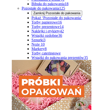
Bibuła do pakowania
18
Pozostałe do pakowania
125
Zamknij
Pozostałe do pakowania
Pokaż ‘Pozostałe do pakowania’
Torby papierowe
16
Torby prezentowe
14
Naklejki i etykiety
42
Wstążki ozdobne
36
Sznurki
3
Noże
10
Markery
8
Torby cateringowe
Wstążki do pakowania prezentów
35