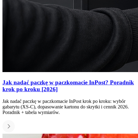
Jak nadać paczkę w paczkomacie InPost? Poradnik
krok po kroku [2026]
Jak nadać paczkę w paczkomacie InPost
krok po kroku: wybór
gabarytu (XS-C),
dopasowanie kartonu do skrytki i cennik
2026.
Poradnik + tabela wymiarów.