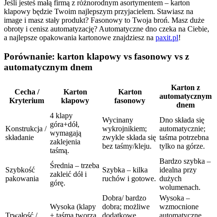
Jeśli jesteś małą firmą z różnorodnym asortymentem – karton
klapowy będzie Twoim najlepszym przyjacielem. Stawiasz na
image i masz stały produkt? Fasonowy to Twoja broń. Masz duże
obroty i cenisz automatyzację? Automatyczne dno czeka na Ciebie,
a najlepsze opakowania kartonowe znajdziesz na
paxit.pl
!
Porównanie: karton klapowy vs fasonowy vs z
automatycznym dnem
Karton z
Cecha /
Karton
Karton
automatycznym
Kryterium
klapowy
fasonowy
dnem
4 klapy
Wycinany
Dno składa się
góra+dół,
Konstrukcja /
wykrojnikiem;
automatycznie;
wymagają
składanie
zwykle składa się
taśma potrzebna
zaklejenia
bez taśmy/kleju.
tylko na górze.
taśmą.
Bardzo szybka –
Średnia – trzeba
Szybkość
Szybka – kilka
idealna przy
zakleić dół i
pakowania
ruchów i gotowe.
dużych
górę.
wolumenach.
Dobra/ bardzo
Wysoka –
Wysoka (klapy
dobra; możliwe
wzmocnione
Trwałość /
+ taśma tworzą
dodatkowe
automatyczne