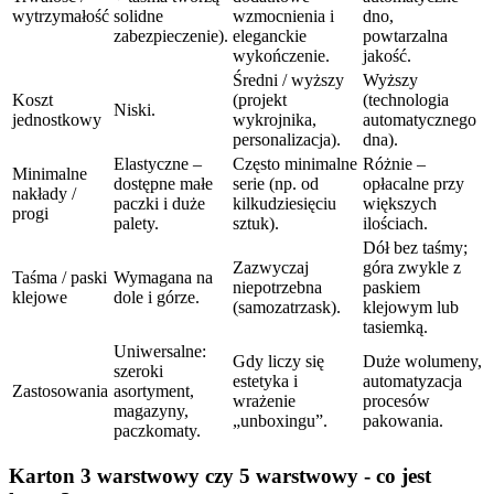
wytrzymałość
solidne
wzmocnienia i
dno,
zabezpieczenie).
eleganckie
powtarzalna
wykończenie.
jakość.
Średni / wyższy
Wyższy
Koszt
(projekt
(technologia
Niski.
jednostkowy
wykrojnika,
automatycznego
personalizacja).
dna).
Elastyczne –
Często minimalne
Różnie –
Minimalne
dostępne małe
serie (np. od
opłacalne przy
nakłady /
paczki i duże
kilkudziesięciu
większych
progi
palety.
sztuk).
ilościach.
Dół bez taśmy;
Zazwyczaj
góra zwykle z
Taśma / paski
Wymagana na
niepotrzebna
paskiem
klejowe
dole i górze.
(samozatrzask).
klejowym lub
tasiemką.
Uniwersalne:
Gdy liczy się
Duże wolumeny,
szeroki
estetyka i
automatyzacja
Zastosowania
asortyment,
wrażenie
procesów
magazyny,
„unboxingu”.
pakowania.
paczkomaty.
Karton 3 warstwowy czy 5 warstwowy - co jest