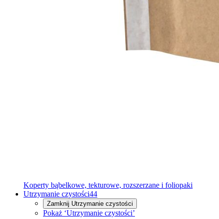
Koperty bąbelkowe, tekturowe, rozszerzane i foliopaki
Utrzymanie czystości
44
Zamknij
Utrzymanie czystości
Pokaż ‘Utrzymanie czystości’