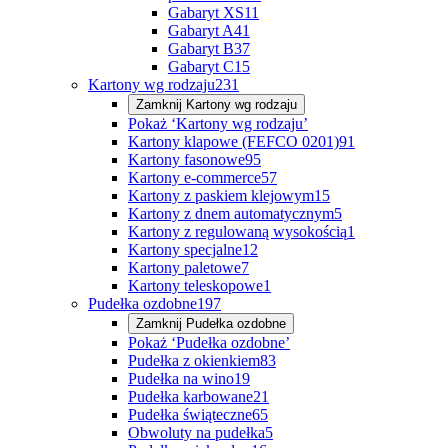
Gabaryt XS
11
Gabaryt A
41
Gabaryt B
37
Gabaryt C
15
Kartony wg rodzaju
231
Zamknij
Kartony wg rodzaju
Pokaż ‘Kartony wg rodzaju’
Kartony klapowe (FEFCO 0201)
91
Kartony fasonowe
95
Kartony e-commerce
57
Kartony z paskiem klejowym
15
Kartony z dnem automatycznym
5
Kartony z regulowaną wysokością
1
Kartony specjalne
12
Kartony paletowe
7
Kartony teleskopowe
1
Pudełka ozdobne
197
Zamknij
Pudełka ozdobne
Pokaż ‘Pudełka ozdobne’
Pudełka z okienkiem
83
Pudełka na wino
19
Pudełka karbowane
21
Pudełka świąteczne
65
Obwoluty na pudełka
5