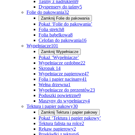
Taśmy z nadrukiem
9
Dyspensery do taśmy
5
Folie do pakowania
32
Zamknij
Folie do pakowania
Pokaż ‘Folie do pakowania’
Folia stretch
8
Folia bąbelkowa
8
Celofan do pakowania
16
Wypełniacze
101
Zamknij
Wypełniacze
Pokaż ‘Wypełniacze’
Wypełniacze ozdobne
22
Skropak
14
Wypełniacze papierowe
47
Folia i papier nacinany
41
Wełna drzewna
1
Wypełniacze do prezentów
23
Poduszki powietrzne
9
Maszyny do wypełniaczy
4
Tektura i papier pakowy
30
Zamknij
Tektura i papier pakowy
Pokaż ‘Tektura i papier pakowy’
Tektura falista na rolce
2
Rękaw papierowy
2
Przekładki z tektury
6