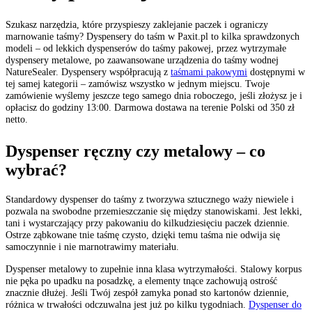
Szukasz narzędzia, które przyspieszy zaklejanie paczek i ograniczy
marnowanie taśmy? Dyspensery do taśm w Paxit.pl to kilka sprawdzonych
modeli – od lekkich dyspenserów do taśmy pakowej, przez wytrzymałe
dyspensery metalowe, po zaawansowane urządzenia do taśmy wodnej
NatureSealer. Dyspensery współpracują z
taśmami pakowymi
dostępnymi w
tej samej kategorii – zamówisz wszystko w jednym miejscu. Twoje
zamówienie wyślemy jeszcze tego samego dnia roboczego, jeśli złożysz je i
opłacisz do godziny 13:00. Darmowa dostawa na terenie Polski od 350 zł
netto.
Dyspenser ręczny czy metalowy – co
wybrać?
Standardowy dyspenser do taśmy z tworzywa sztucznego waży niewiele i
pozwala na swobodne przemieszczanie się między stanowiskami. Jest lekki,
tani i wystarczający przy pakowaniu do kilkudziesięciu paczek dziennie.
Ostrze ząbkowane tnie taśmę czysto, dzięki temu taśma nie odwija się
samoczynnie i nie marnotrawimy materiału.
Dyspenser metalowy to zupełnie inna klasa wytrzymałości. Stalowy korpus
nie pęka po upadku na posadzkę, a elementy tnące zachowują ostrość
znacznie dłużej. Jeśli Twój zespół zamyka ponad sto kartonów dziennie,
różnica w trwałości odczuwalna jest już po kilku tygodniach.
Dyspenser do