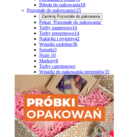
Bibuła do pakowania
18
Pozostałe do pakowania
125
Zamknij
Pozostałe do pakowania
Pokaż ‘Pozostałe do pakowania’
Torby papierowe
16
Torby prezentowe
14
Naklejki i etykiety
42
Wstążki ozdobne
36
Sznurki
3
Noże
10
Markery
8
Torby cateringowe
Wstążki do pakowania prezentów
35