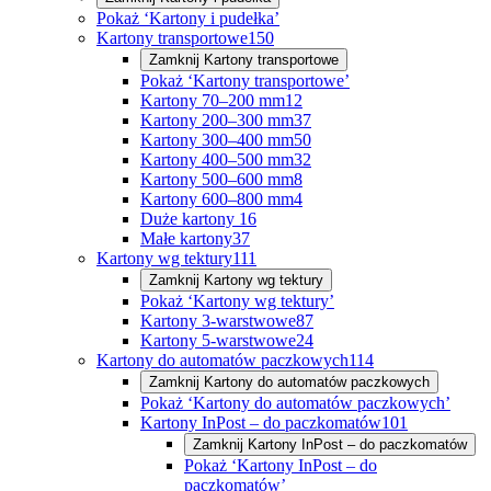
Pokaż ‘Kartony i pudełka’
Kartony transportowe
150
Zamknij
Kartony transportowe
Pokaż ‘Kartony transportowe’
Kartony 70–200 mm
12
Kartony 200–300 mm
37
Kartony 300–400 mm
50
Kartony 400–500 mm
32
Kartony 500–600 mm
8
Kartony 600–800 mm
4
Duże kartony
16
Małe kartony
37
Kartony wg tektury
111
Zamknij
Kartony wg tektury
Pokaż ‘Kartony wg tektury’
Kartony 3-warstwowe
87
Kartony 5-warstwowe
24
Kartony do automatów paczkowych
114
Zamknij
Kartony do automatów paczkowych
Pokaż ‘Kartony do automatów paczkowych’
Kartony InPost – do paczkomatów
101
Zamknij
Kartony InPost – do paczkomatów
Pokaż ‘Kartony InPost – do
paczkomatów’