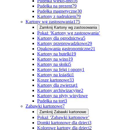
Pudełka wieko-dno
16
Pudełka na prezent
79
Pudełka magnetyczne
30
Kartony z nadrukiem
79
Kartony wg zastosowania
175
Zamknij
Kartony wg zastosowania
Pokaż ‘Kartony wg zastosowania’
Kartony dla ogrodnictwa
5
Kartony przeprowadzkowe
29
Opakowania gastronomiczne
21
Kartony na butelki
19
Kartony na wino
19
Kartony na słoiki
5
Kartony na felgi i opony
1
Kartony na książki
1
Kosze kartonowe
33
Kartony dla zwierząt
1
Kartony archiwizacyjne
2
Kartony na płyty winylowe
Pudełka na tort
3
Zabawki kartonowe
7
Zamknij
Zabawki kartonowe
Pokaż ‘Zabawki kartonowe’
Domki kartonowe dla dzieci
3
Kolorowe kartony dla dzieci
2