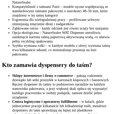
NatureSealer
Kompatybilność z taśmami Paxit – modele ręczne współpracują ze
standardowymi taśmami pakowymi o szerokości 48–50 mm, które
znajdziesz w tej samej kategorii
Ergonomia dla wielogodzinnej pracy – profilowane uchwyty
zmniejszają zmęczenie dłoni i nadgarstków
Ząbkowane ostrze – każdy odcinek jest równo ucięty bez szarpania
Opcja ekologiczna – NatureSealer WAT Dispenser umożliwia
zamknięcie kartonu taśmą papierową aktywowaną wodą, co ułatwia
pełny recykling opakowania
Szybka wymiana rolki – w każdym modelu z oferty wymiana taśmy
trwa kilkanaście sekund, co minimalizuje przestoje na linii
pakowania
Kto zamawia dyspensery do taśm?
Sklepy internetowe i firmy e-commerce
– pakują codziennie
dziesiątki lub setki przesyłek w kartonach klapowych i fasonowych.
Ręczny dyspenser do taśmy to podstawowe narzędzie na każdym
stanowisku pakowania, a przy większej skali opłaca się wyposażyć
każdego pracownika w osobny podajnik, zamiast dzielić jedno
urządzenie.
Centra logistyczne i operatorzy fulfillment
– w halach, gdzie
jednocześnie pracuje kilkanaście lub kilkadziesiąt osób, metalowe
dyspensery do taśm sprawdzają się lepiej niż plastikowe