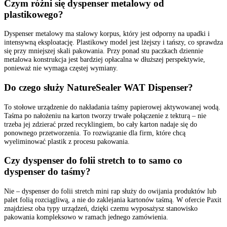
Czym różni się dyspenser metalowy od
plastikowego?
Dyspenser metalowy ma stalowy korpus, który jest odporny na upadki i
intensywną eksploatację. Plastikowy model jest lżejszy i tańszy, co sprawdza
się przy mniejszej skali pakowania. Przy ponad stu paczkach dziennie
metalowa konstrukcja jest bardziej opłacalna w dłuższej perspektywie,
ponieważ nie wymaga częstej wymiany.
Do czego służy NatureSealer WAT Dispenser?
To stołowe urządzenie do nakładania taśmy papierowej aktywowanej wodą.
Taśma po nałożeniu na karton tworzy trwałe połączenie z tekturą – nie
trzeba jej zdzierać przed recyklingiem, bo cały karton nadaje się do
ponownego przetworzenia. To rozwiązanie dla firm, które chcą
wyeliminować plastik z procesu pakowania.
Czy dyspenser do folii stretch to to samo co
dyspenser do taśmy?
Nie – dyspenser do folii stretch mini rap służy do owijania produktów lub
palet folią rozciągliwą, a nie do zaklejania kartonów taśmą. W ofercie Paxit
znajdziesz oba typy urządzeń, dzięki czemu wyposażysz stanowisko
pakowania kompleksowo w ramach jednego zamówienia.