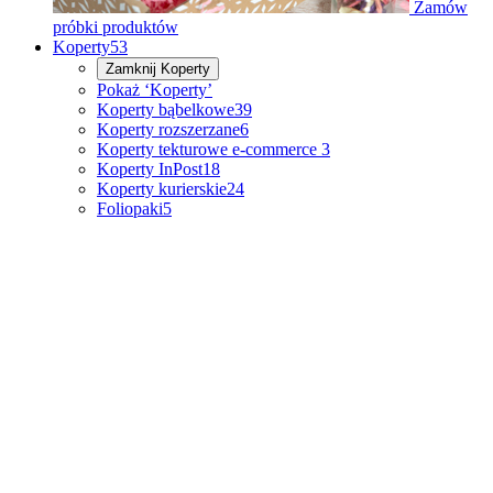
Zamów
próbki produktów
Koperty
53
Zamknij
Koperty
Pokaż ‘Koperty’
Koperty bąbelkowe
39
Koperty rozszerzane
6
Koperty tekturowe e-commerce
3
Koperty InPost
18
Koperty kurierskie
24
Foliopaki
5