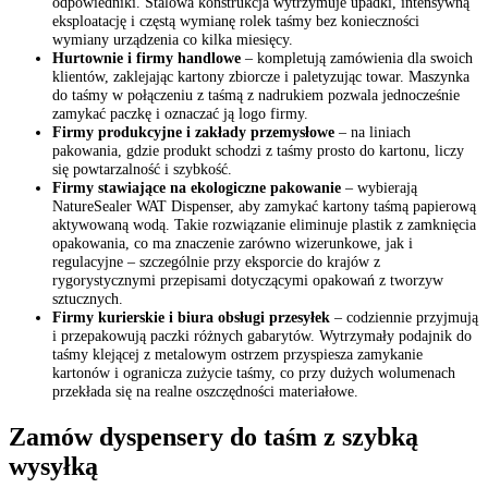
odpowiedniki. Stalowa konstrukcja wytrzymuje upadki, intensywną
eksploatację i częstą wymianę rolek taśmy bez konieczności
wymiany urządzenia co kilka miesięcy.
Hurtownie i firmy handlowe
– kompletują zamówienia dla swoich
klientów, zaklejając kartony zbiorcze i paletyzując towar. Maszynka
do taśmy w połączeniu z taśmą z nadrukiem pozwala jednocześnie
zamykać paczkę i oznaczać ją logo firmy.
Firmy produkcyjne i zakłady przemysłowe
– na liniach
pakowania, gdzie produkt schodzi z taśmy prosto do kartonu, liczy
się powtarzalność i szybkość.
Firmy stawiające na ekologiczne pakowanie
– wybierają
NatureSealer WAT Dispenser, aby zamykać kartony taśmą papierową
aktywowaną wodą. Takie rozwiązanie eliminuje plastik z zamknięcia
opakowania, co ma znaczenie zarówno wizerunkowe, jak i
regulacyjne – szczególnie przy eksporcie do krajów z
rygorystycznymi przepisami dotyczącymi opakowań z tworzyw
sztucznych.
Firmy kurierskie i biura obsługi przesyłek
– codziennie przyjmują
i przepakowują paczki różnych gabarytów. Wytrzymały podajnik do
taśmy klejącej z metalowym ostrzem przyspiesza zamykanie
kartonów i ogranicza zużycie taśmy, co przy dużych wolumenach
przekłada się na realne oszczędności materiałowe.
Zamów dyspensery do taśm z szybką
wysyłką