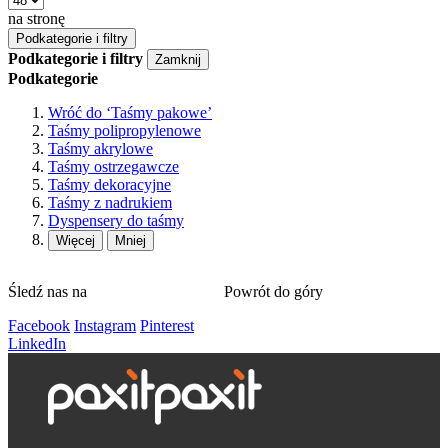
na stronę
Podkategorie i filtry
Podkategorie i filtry
Zamknij
Podkategorie
Wróć do
‘Taśmy pakowe’
Taśmy polipropylenowe
Taśmy akrylowe
Taśmy ostrzegawcze
Taśmy dekoracyjne
Taśmy z nadrukiem
Dyspensery do taśmy
Więcej
Mniej
Śledź nas na
Powrót do góry
Facebook
Instagram
Pinterest
LinkedIn