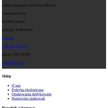
Adres magazynu zwrotów/odbioru:
Czachorowo 52
63-800 Gostyń
godziny: 8:00-14:00
Kontakt
+48 455 455 016
(pn-pt 7:00-16:00)
paxit@paxit.pl
Sklep
O nas
Polityka ekologiczna
Opakowania dedykowane
Hurtownia opakowań
Poradnik zakupowy