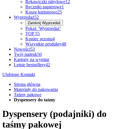
Rękawiczki nitrylowe
12
Ręczniki papierowe
1
Kosze kartonowe
25
Wyprzedaż
52
Zamknij
Wyprzedaż
Pokaż ‘Wyprzedaż’
TOP 5
5
Koniec sezonu
4
Wszystkie produkty
48
Nowości
53
Twój nadruk
50
Kartony na wymiar
Letnie bestsellery
42
Ulubione
Kontakt
Strona główna
Materiały do pakowania
Taśmy pakowe
Dyspensery do taśmy
Dyspensery (podajniki) do
taśmy pakowej