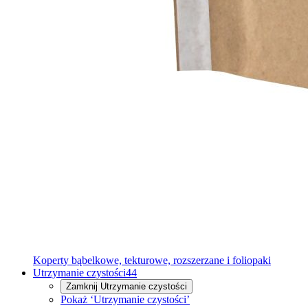
Koperty bąbelkowe, tekturowe, rozszerzane i foliopaki
Utrzymanie czystości
44
Zamknij
Utrzymanie czystości
Pokaż ‘Utrzymanie czystości’