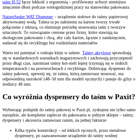
taśm H-52
łączy lekkość z ergonomią – profilowany uchwyt zmniejsza
zmęczenie dłoni podczas wielogodzinnej pracy na stanowisku pakowania.
NatureSealer WAT Dispenser
– urządzenie stołowe do taśmy papierowej
aktywowanej wodą. Taśma ta po nałożeniu na karton tworzy trwałe
połączenie z tekturą, co eliminuje potrzebę stosowania taśm z tworzyw
sztucznych. To rozwiązanie cenione przez firmy, które stawiają na
ekologiczne pakowanie i chcą, aby cały karton, łącznie z zamknięciem,
nadawał się do recyklingu bez rozdzielania materiałów.
Warto też pamiętać o rodzaju kleju w taśmie.
Taśmy akrylowe
sprawdzają
się w standardowych warunkach magazynowych i zachowują przyczepność
przez długi czas, natomiast taśmy hot-melt lepiej trzymają się w niskich
temperaturach i na powierzchniach z recyklingu. Dobierając dyspenser do
taśmy pakowej, upewnij się, że taśma, którą zamierzasz stosować, ma
odpowiednią szerokość (48–50 mm dla modeli ręcznych) i pasuje do gilzy o
średnicy 48 mm.
Co wyróżnia dyspensery do taśm w Paxit?
Wybierając podajnik do taśmy pakowej w Paxit.pl, zyskujesz nie tylko samo
narzędzie, ale kompletne zaplecze do pakowania w jednym sklepie – taśmy,
dyspensery i akcesoria zamawiasz razem, na jednej fakturze.
Kilka typów konstrukcji – od lekkich ręcznych, przez metalowe
dyspensery, po zaawansowane urządzenie do taśmy wodnej