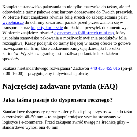
Kompletne stanowisko pakowania to nie tylko maszynka do taśmy, ale też
odpowiednie taśmy pakowe oraz kartony dopasowane do Twoich przesyłek.
W ofercie Paxit znajdziesz również folię stretch do zabezpieczania palet,
wypełniacze
do ochrony zawartości paczek przed przesuwaniem się w
transporcie oraz
koperty kurierskie
do płaskich przesyłek dokumentowych.
W ofercie znajdziesz również
dyspenser do folii stretch mini rap
, który
uzupełnia stanowisko pakowania o możliwość owijania produktów folią
rozciągliwą. Każdy podajnik do taśmy klejącej w naszej ofercie to gotowe
rozwiązanie dla firm, które codziennie zamykają dziesiątki lub setki
kartonów. Wysyłka za granicę jest możliwa po kontakcie z działem
sprzedaży.
Szukasz niestandardowego rozwiązania? Zadzwoń
+48 455 455 016
(pn–pt,
7:00–16:00) – przygotujemy indywidualną ofertę.
Najczęściej zadawane pytania (FAQ)
Jaka taśma pasuje do dyspensera ręcznego?
Standardowe dyspensery ręczne z oferty Paxit.pl są przystosowane do taśm
o szerokości 48–50 mm – to najpopularniejszy wymiar stosowany w
logistyce i e-commerce. Przed zakupem zwróć uwagę na średnicę gilzy –
standardowo wynosi ona 48 mm.