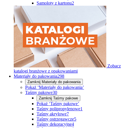
Samoloty z kartonu
2
Zobacz
katalogi branżowe z opakowaniami
Materiały do pakowania
298
Zamknij
Materiały do pakowania
Pokaż ‘Materiały do pakowania’
Taśmy pakowe
30
Zamknij
Taśmy pakowe
Pokaż ‘Taśmy pakowe’
Taśmy polipropylenowe
1
Taśmy akrylowe
7
Taśmy ostrzegawcze
5
Taśmy dekoracyjne
4