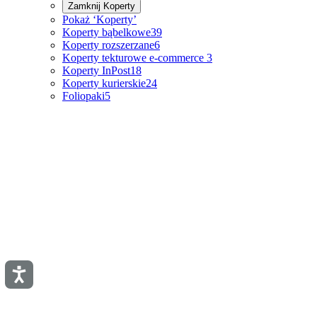
Zamknij
Koperty
Pokaż ‘Koperty’
Koperty bąbelkowe
39
Koperty rozszerzane
6
Koperty tekturowe e-commerce
3
Koperty InPost
18
Koperty kurierskie
24
Foliopaki
5