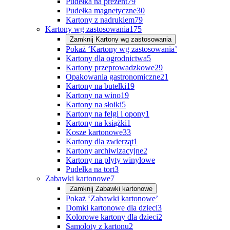
Pudełka na prezent
79
Pudełka magnetyczne
30
Kartony z nadrukiem
79
Kartony wg zastosowania
175
Zamknij
Kartony wg zastosowania
Pokaż ‘Kartony wg zastosowania’
Kartony dla ogrodnictwa
5
Kartony przeprowadzkowe
29
Opakowania gastronomiczne
21
Kartony na butelki
19
Kartony na wino
19
Kartony na słoiki
5
Kartony na felgi i opony
1
Kartony na książki
1
Kosze kartonowe
33
Kartony dla zwierząt
1
Kartony archiwizacyjne
2
Kartony na płyty winylowe
Pudełka na tort
3
Zabawki kartonowe
7
Zamknij
Zabawki kartonowe
Pokaż ‘Zabawki kartonowe’
Domki kartonowe dla dzieci
3
Kolorowe kartony dla dzieci
2
Samoloty z kartonu
2