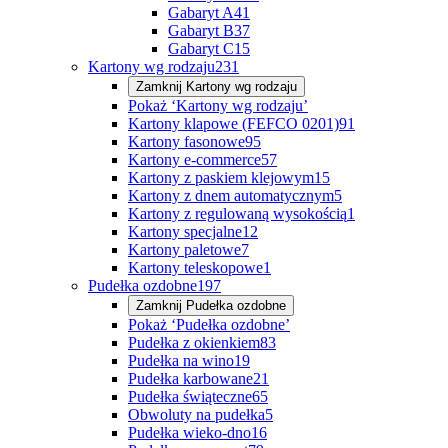
Gabaryt A
41
Gabaryt B
37
Gabaryt C
15
Kartony wg rodzaju
231
Zamknij
Kartony wg rodzaju
Pokaż ‘Kartony wg rodzaju’
Kartony klapowe (FEFCO 0201)
91
Kartony fasonowe
95
Kartony e-commerce
57
Kartony z paskiem klejowym
15
Kartony z dnem automatycznym
5
Kartony z regulowaną wysokością
1
Kartony specjalne
12
Kartony paletowe
7
Kartony teleskopowe
1
Pudełka ozdobne
197
Zamknij
Pudełka ozdobne
Pokaż ‘Pudełka ozdobne’
Pudełka z okienkiem
83
Pudełka na wino
19
Pudełka karbowane
21
Pudełka świąteczne
65
Obwoluty na pudełka
5
Pudełka wieko-dno
16