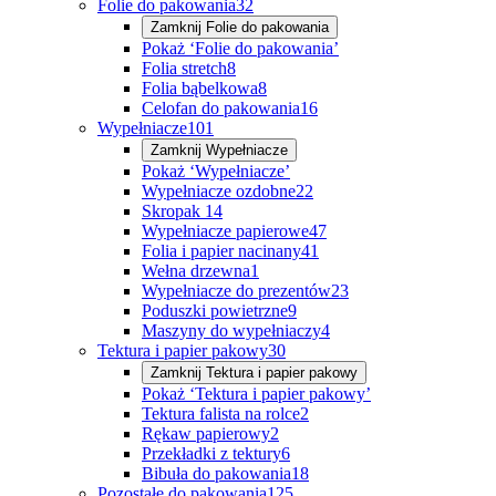
Folie do pakowania
32
Zamknij
Folie do pakowania
Pokaż ‘Folie do pakowania’
Folia stretch
8
Folia bąbelkowa
8
Celofan do pakowania
16
Wypełniacze
101
Zamknij
Wypełniacze
Pokaż ‘Wypełniacze’
Wypełniacze ozdobne
22
Skropak
14
Wypełniacze papierowe
47
Folia i papier nacinany
41
Wełna drzewna
1
Wypełniacze do prezentów
23
Poduszki powietrzne
9
Maszyny do wypełniaczy
4
Tektura i papier pakowy
30
Zamknij
Tektura i papier pakowy
Pokaż ‘Tektura i papier pakowy’
Tektura falista na rolce
2
Rękaw papierowy
2
Przekładki z tektury
6
Bibuła do pakowania
18
Pozostałe do pakowania
125