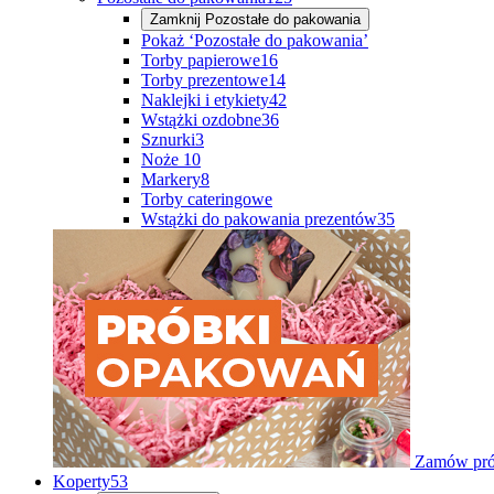
Zamknij
Pozostałe do pakowania
Pokaż ‘Pozostałe do pakowania’
Torby papierowe
16
Torby prezentowe
14
Naklejki i etykiety
42
Wstążki ozdobne
36
Sznurki
3
Noże
10
Markery
8
Torby cateringowe
Wstążki do pakowania prezentów
35
Zamów pró
Koperty
53