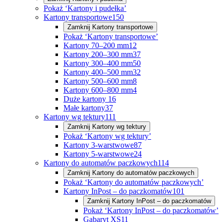
Pokaż ‘Kartony i pudełka’
Kartony transportowe
150
Zamknij
Kartony transportowe
Pokaż ‘Kartony transportowe’
Kartony 70–200 mm
12
Kartony 200–300 mm
37
Kartony 300–400 mm
50
Kartony 400–500 mm
32
Kartony 500–600 mm
8
Kartony 600–800 mm
4
Duże kartony
16
Małe kartony
37
Kartony wg tektury
111
Zamknij
Kartony wg tektury
Pokaż ‘Kartony wg tektury’
Kartony 3-warstwowe
87
Kartony 5-warstwowe
24
Kartony do automatów paczkowych
114
Zamknij
Kartony do automatów paczkowych
Pokaż ‘Kartony do automatów paczkowych’
Kartony InPost – do paczkomatów
101
Zamknij
Kartony InPost – do paczkomatów
Pokaż ‘Kartony InPost – do paczkomatów’
Gabaryt XS
11