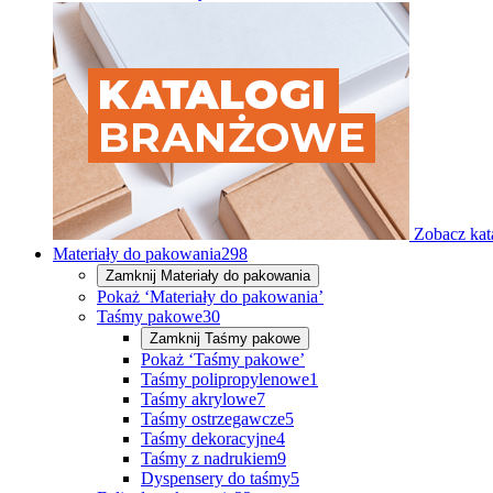
Zobacz kat
Materiały do pakowania
298
Zamknij
Materiały do pakowania
Pokaż ‘Materiały do pakowania’
Taśmy pakowe
30
Zamknij
Taśmy pakowe
Pokaż ‘Taśmy pakowe’
Taśmy polipropylenowe
1
Taśmy akrylowe
7
Taśmy ostrzegawcze
5
Taśmy dekoracyjne
4
Taśmy z nadrukiem
9
Dyspensery do taśmy
5