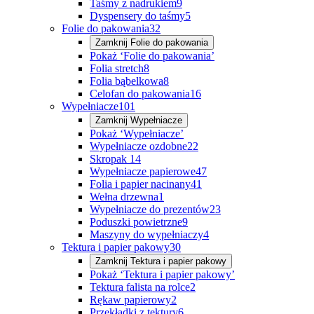
Taśmy z nadrukiem
9
Dyspensery do taśmy
5
Folie do pakowania
32
Zamknij
Folie do pakowania
Pokaż ‘Folie do pakowania’
Folia stretch
8
Folia bąbelkowa
8
Celofan do pakowania
16
Wypełniacze
101
Zamknij
Wypełniacze
Pokaż ‘Wypełniacze’
Wypełniacze ozdobne
22
Skropak
14
Wypełniacze papierowe
47
Folia i papier nacinany
41
Wełna drzewna
1
Wypełniacze do prezentów
23
Poduszki powietrzne
9
Maszyny do wypełniaczy
4
Tektura i papier pakowy
30
Zamknij
Tektura i papier pakowy
Pokaż ‘Tektura i papier pakowy’
Tektura falista na rolce
2
Rękaw papierowy
2
Przekładki z tektury
6