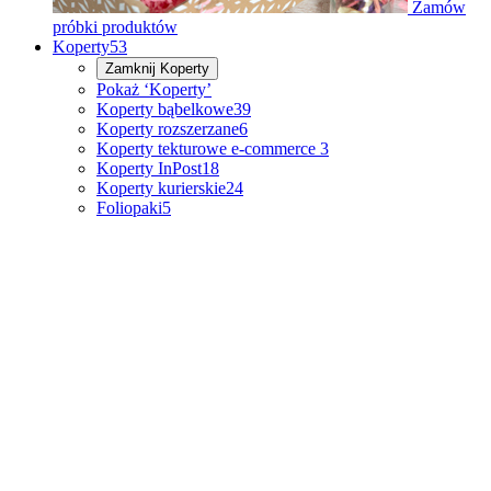
Zamów
próbki produktów
Koperty
53
Zamknij
Koperty
Pokaż ‘Koperty’
Koperty bąbelkowe
39
Koperty rozszerzane
6
Koperty tekturowe e-commerce
3
Koperty InPost
18
Koperty kurierskie
24
Foliopaki
5