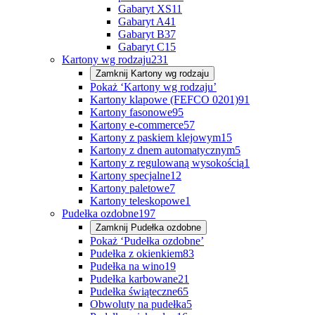
Gabaryt XS
11
Gabaryt A
41
Gabaryt B
37
Gabaryt C
15
Kartony wg rodzaju
231
Zamknij
Kartony wg rodzaju
Pokaż ‘Kartony wg rodzaju’
Kartony klapowe (FEFCO 0201)
91
Kartony fasonowe
95
Kartony e-commerce
57
Kartony z paskiem klejowym
15
Kartony z dnem automatycznym
5
Kartony z regulowaną wysokością
1
Kartony specjalne
12
Kartony paletowe
7
Kartony teleskopowe
1
Pudełka ozdobne
197
Zamknij
Pudełka ozdobne
Pokaż ‘Pudełka ozdobne’
Pudełka z okienkiem
83
Pudełka na wino
19
Pudełka karbowane
21
Pudełka świąteczne
65
Obwoluty na pudełka
5