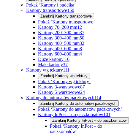
Pokaż ‘Kartony i pudełka’
Kartony transportowe
150
Zamknij
Kartony transportowe
Pokaż ‘Kartony transportowe’
Kartony 70–200 mm
12
Kartony 200–300 mm
37
Kartony 300–400 mm
50
Kartony 400–500 mm
32
Kartony 500–600 mm
8
Kartony 600–800 mm
4
Duże kartony
16
Małe kartony
37
Kartony wg tektury
111
Zamknij
Kartony wg tektury
Pokaż ‘Kartony wg tektury’
Kartony 3-warstwowe
87
Kartony 5-warstwowe
24
Kartony do automatów paczkowych
114
Zamknij
Kartony do automatów paczkowych
Pokaż ‘Kartony do automatów paczkowych’
Kartony InPost – do paczkomatów
101
Zamknij
Kartony InPost – do paczkomatów
Pokaż ‘Kartony InPost – do
paczkomatów’