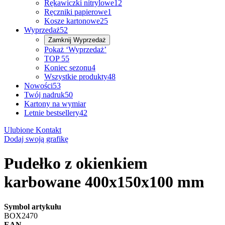
Rękawiczki nitrylowe
12
Ręczniki papierowe
1
Kosze kartonowe
25
Wyprzedaż
52
Zamknij
Wyprzedaż
Pokaż ‘Wyprzedaż’
TOP 5
5
Koniec sezonu
4
Wszystkie produkty
48
Nowości
53
Twój nadruk
50
Kartony na wymiar
Letnie bestsellery
42
Ulubione
Kontakt
Dodaj swoją grafikę
Pudełko z okienkiem
karbowane 400x150x100 mm
Symbol artykułu
BOX2470
EAN