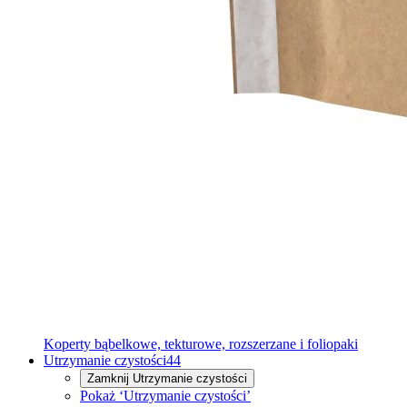
Koperty bąbelkowe, tekturowe, rozszerzane i foliopaki
Utrzymanie czystości
44
Zamknij
Utrzymanie czystości
Pokaż ‘Utrzymanie czystości’