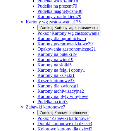
Pudełka wieko-dno
16
Pudełka na prezent
79
Pudełka magnetyczne
30
Kartony z nadrukiem
79
Kartony wg zastosowania
175
Zamknij
Kartony wg zastosowania
Pokaż ‘Kartony wg zastosowania’
Kartony dla ogrodnictwa
5
Kartony przeprowadzkowe
29
Opakowania gastronomiczne
21
Kartony na butelki
19
Kartony na wino
19
Kartony na słoiki
5
Kartony na felgi i opony
1
Kartony na książki
1
Kosze kartonowe
33
Kartony dla zwierząt
1
Kartony archiwizacyjne
2
Kartony na płyty winylowe
Pudełka na tort
3
Zabawki kartonowe
7
Zamknij
Zabawki kartonowe
Pokaż ‘Zabawki kartonowe’
Domki kartonowe dla dzieci
3
Kolorowe kartony dla dzieci
2