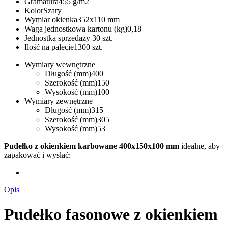
Gramatura
455 g/m2
Kolor
Szary
Wymiar okienka
352x110 mm
Waga jednostkowa kartonu (kg)
0,18
Jednostka sprzedaży
30 szt.
Ilość na palecie
1300 szt.
Wymiary wewnętrzne
Długość (mm)
400
Szerokość (mm)
150
Wysokość (mm)
100
Wymiary zewnętrzne
Długość (mm)
315
Szerokość (mm)
305
Wysokość (mm)
53
Pudełko z okienkiem karbowane 400x150x100 mm
idealne, aby
zapakować i wysłać:
Opis
Pudełko fasonowe z okienkiem