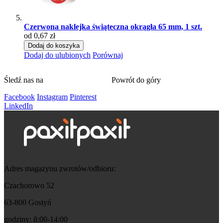
Czerwona naklejka świąteczna okrągła 65 mm, 1 szt.
od 0,67 zł
Dodaj do koszyka
Dodaj do ulubionych
Porównaj
Śledź nas na
Powrót do góry
Facebook
Instagram
Pinterest
LinkedIn
Adres magazynu zwrotów/odbioru:
Czachorowo 52
63-800 Gostyń
godziny: 8:00-14:00