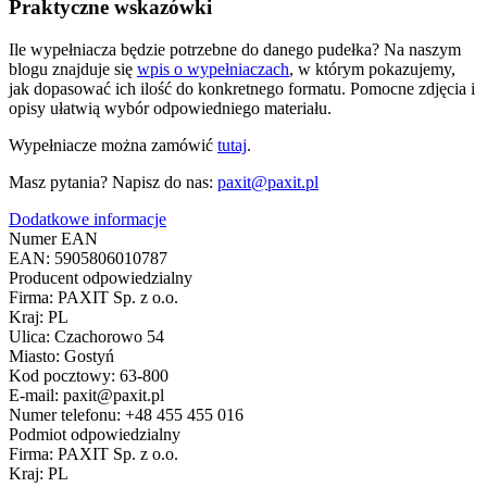
Praktyczne wskazówki
Ile wypełniacza będzie potrzebne do danego pudełka? Na naszym
blogu znajduje się
wpis o wypełniaczach
, w którym pokazujemy,
jak dopasować ich ilość do konkretnego formatu. Pomocne zdjęcia i
opisy ułatwią wybór odpowiedniego materiału.
Wypełniacze można zamówić
tutaj
.
Masz pytania? Napisz do nas:
paxit@paxit.pl
Dodatkowe informacje
Numer EAN
EAN: 5905806010787
Producent odpowiedzialny
Firma: PAXIT Sp. z o.o.
Kraj: PL
Ulica: Czachorowo 54
Miasto: Gostyń
Kod pocztowy: 63-800
E-mail: paxit@paxit.pl
Numer telefonu: +48 455 455 016
Podmiot odpowiedzialny
Firma: PAXIT Sp. z o.o.
Kraj: PL