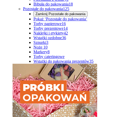
Bibuła do pakowania
18
Pozostałe do pakowania
125
Zamknij
Pozostałe do pakowania
Pokaż ‘Pozostałe do pakowania’
Torby papierowe
16
Torby prezentowe
14
Naklejki i etykiety
42
Wstążki ozdobne
36
Sznurki
3
Noże
10
Markery
8
Torby cateringowe
Wstążki do pakowania prezentów
35