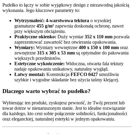
Pudełko to łączy w sobie wyjątkowy design z niezawodną jakością
wykonania. Jego kluczowe parametry to:
Wytrzymałość:
4-warstwowa tektura
o wysokiej
gramaturze
455 g/m²
zapewnia doskonałą ochronę, nawet
przy większym obciążeniu.
Praktyczne okienko:
Duży wymiar
352 x 110 mm
pozwala
zaprezentować zawartość bez otwierania opakowania.
Wymiary:
Wymiary wewnętrzne
400 x 150 x 100 mm
oraz
zewnętrzne
315 x 305 x 53 mm
są optymalne do pakowania
większych przedmiotów.
Estetyczne wykończenie:
Widoczna, otwarta fala tektury
nadaje opakowaniu unikatowy, naturalny wygląd.
Łatwy montaż:
Konstrukcja
FEFCO 0427
umożliwia
szybkie i wygodne składanie bez użycia taśmy klejącej.
Dlaczego warto wybrać to pudełko?
Wybierając ten produkt, zyskujesz pewność, że Twój prezent lub
towar dotrze w nienaruszonym stanie. Jest to idealne rozwiązanie
dla każdego, kto ceni sobie połączenie solidności, funkcjonalności
oraz eleganckiej, naturalnej estetyki w jednym opakowaniu.