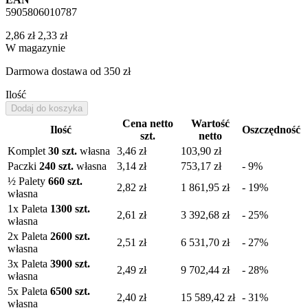
5905806010787
2,86 zł
2,33 zł
W magazynie
Darmowa dostawa
od 350 zł
Ilość
Dodaj do koszyka
Cena netto
Wartość
Ilość
Oszczędność
szt.
netto
Komplet
30 szt.
własna
3,46 zł
103,90 zł
Paczki
240 szt.
własna
3,14 zł
753,17 zł
- 9%
½ Palety
660 szt.
2,82 zł
1 861,95 zł
- 19%
własna
1
x Paleta
1300 szt.
2,61 zł
3 392,68 zł
- 25%
własna
2
x Paleta
2600 szt.
2,51 zł
6 531,70 zł
- 27%
własna
3
x Paleta
3900 szt.
2,49 zł
9 702,44 zł
- 28%
własna
5
x Paleta
6500 szt.
2,40 zł
15 589,42 zł
- 31%
własna