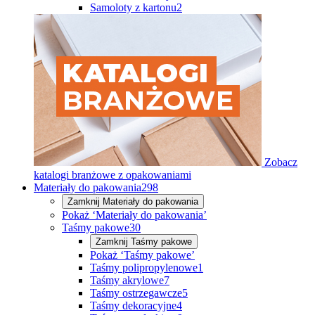
Samoloty z kartonu
2
Zobacz
katalogi branżowe z opakowaniami
Materiały do pakowania
298
Zamknij
Materiały do pakowania
Pokaż ‘Materiały do pakowania’
Taśmy pakowe
30
Zamknij
Taśmy pakowe
Pokaż ‘Taśmy pakowe’
Taśmy polipropylenowe
1
Taśmy akrylowe
7
Taśmy ostrzegawcze
5
Taśmy dekoracyjne
4