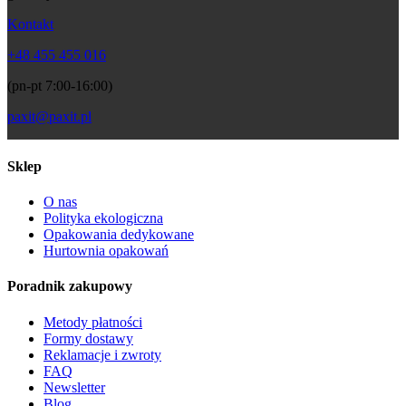
Kontakt
+48 455 455 016
(pn-pt 7:00-16:00)
paxit@paxit.pl
Sklep
O nas
Polityka ekologiczna
Opakowania dedykowane
Hurtownia opakowań
Poradnik zakupowy
Metody płatności
Formy dostawy
Reklamacje i zwroty
FAQ
Newsletter
Blog