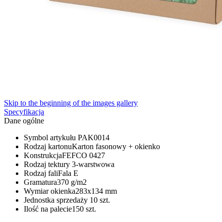
Skip to the beginning of the images gallery
Specyfikacja
Dane ogólne
Symbol artykułu
PAK0014
Rodzaj kartonu
Karton fasonowy + okienko
Konstrukcja
FEFCO 0427
Rodzaj tektury
3-warstwowa
Rodzaj fali
Fala E
Gramatura
370 g/m2
Wymiar okienka
283x134 mm
Jednostka sprzedaży
10 szt.
Ilość na palecie
150 szt.