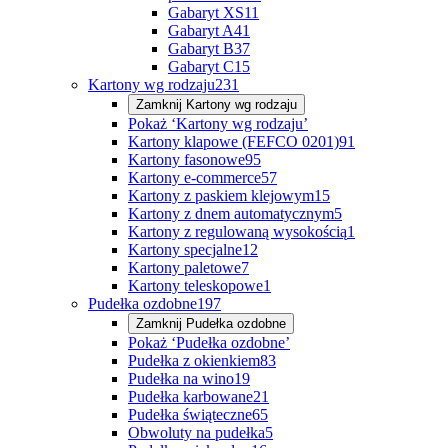
Gabaryt XS
11
Gabaryt A
41
Gabaryt B
37
Gabaryt C
15
Kartony wg rodzaju
231
Zamknij
Kartony wg rodzaju
Pokaż ‘Kartony wg rodzaju’
Kartony klapowe (FEFCO 0201)
91
Kartony fasonowe
95
Kartony e-commerce
57
Kartony z paskiem klejowym
15
Kartony z dnem automatycznym
5
Kartony z regulowaną wysokością
1
Kartony specjalne
12
Kartony paletowe
7
Kartony teleskopowe
1
Pudełka ozdobne
197
Zamknij
Pudełka ozdobne
Pokaż ‘Pudełka ozdobne’
Pudełka z okienkiem
83
Pudełka na wino
19
Pudełka karbowane
21
Pudełka świąteczne
65
Obwoluty na pudełka
5