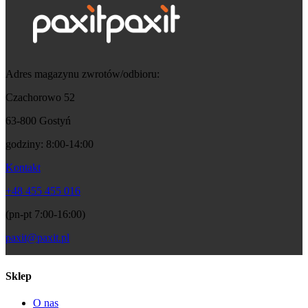
Adres magazynu zwrotów/odbioru:
Czachorowo 52
63-800 Gostyń
godziny: 8:00-14:00
Kontakt
+48 455 455 016
(pn-pt 7:00-16:00)
paxit@paxit.pl
Sklep
O nas