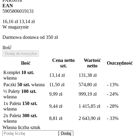
PAK0014
EAN
5905806019131
16,16 zł
13,14 zł
W magazynie
Darmowa dostawa
od 350 zł
Ilość
Dodaj do koszyka
Cena netto
Wartość
Ilość
Oszczędność
szt.
netto
Komplet
10 szt.
13,14 zł
131,38 zł
własna
Paczki
50 szt.
własna
11,50 zł
574,80 zł
- 13%
½ Palety
100 szt.
9,99 zł
999,19 zł
- 24%
własna
1
x Paleta
150 szt.
9,44 zł
1 415,85 zł
- 28%
własna
2
x Paleta
300 szt.
8,81 zł
2 643,90 zł
- 33%
własna
Własna liczba sztuk
Dodaj