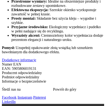
Przestronne wymiary:
Idealne na obszerniejsze produkty i
rozbudowane zestawy upominkowe.
Efektowna ekspozycja:
Szerokie okienko wyeksponuje
zawartość w pełnej krasie.
Prosty montaż:
Składanie bez użycia kleju – wygodne i
szybkie.
Przyjazne środowisku:
Ekologiczny wypełniacz i pudełko
w pełni nadające się do recyklingu.
Wyrazisty akcent:
Ciemnozielony kolor wypełniacza dodaje
prezentom elegancji i naturalnego uroku.
Pomysł:
Uzupełnij opakowanie złotą wstążką lub sznurkiem
bawełnianym dla dodatkowego efektu.
Dodatkowe informacje
Numer EAN
EAN: 5905806019131
Producent odpowiedzialny
Podmiot odpowiedzialny
Informacje o bezpieczeństwie
Śledź nas na
Powrót do góry
Facebook
Instagram
Pinterest
LinkedIn