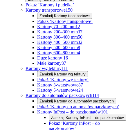
Pokaż ‘Kartony i pudełka’
Kartony transportowe
150
Zamknij
Kartony transportowe
Pokaż ‘Kartony transportowe’
Kartony 70–200 mm
12
Kartony 200–300 mm
37
Kartony 300–400 mm
50
Kartony 400–500 mm
32
Kartony 500–600 mm
8
Kartony 600–800 mm
4
Duże kartony
16
Małe kartony
37
Kartony wg tektury
111
Zamknij
Kartony wg tektury
Pokaż ‘Kartony wg tektury’
Kartony 3-warstwowe
87
Kartony 5-warstwowe
24
Kartony do automatów paczkowych
114
Zamknij
Kartony do automatów paczkowych
Pokaż ‘Kartony do automatów paczkowych’
Kartony InPost – do paczkomatów
101
Zamknij
Kartony InPost – do paczkomatów
Pokaż ‘Kartony InPost – do
paczkomatów’