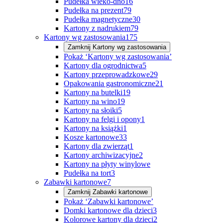
Pudełka wieko-dno
16
Pudełka na prezent
79
Pudełka magnetyczne
30
Kartony z nadrukiem
79
Kartony wg zastosowania
175
Zamknij
Kartony wg zastosowania
Pokaż ‘Kartony wg zastosowania’
Kartony dla ogrodnictwa
5
Kartony przeprowadzkowe
29
Opakowania gastronomiczne
21
Kartony na butelki
19
Kartony na wino
19
Kartony na słoiki
5
Kartony na felgi i opony
1
Kartony na książki
1
Kosze kartonowe
33
Kartony dla zwierząt
1
Kartony archiwizacyjne
2
Kartony na płyty winylowe
Pudełka na tort
3
Zabawki kartonowe
7
Zamknij
Zabawki kartonowe
Pokaż ‘Zabawki kartonowe’
Domki kartonowe dla dzieci
3
Kolorowe kartony dla dzieci
2