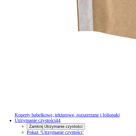
Koperty bąbelkowe, tekturowe, rozszerzane i foliopaki
Utrzymanie czystości
44
Zamknij
Utrzymanie czystości
Pokaż ‘Utrzymanie czystości’