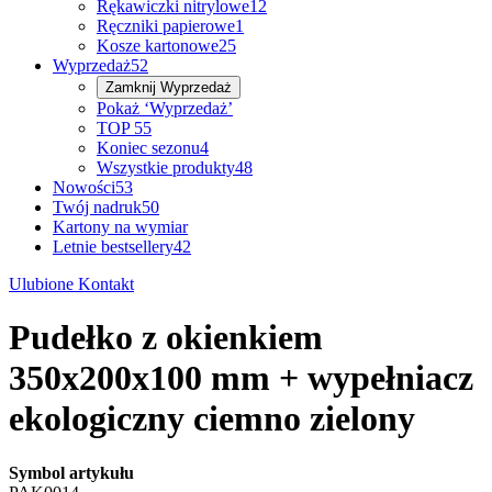
Rękawiczki nitrylowe
12
Ręczniki papierowe
1
Kosze kartonowe
25
Wyprzedaż
52
Zamknij
Wyprzedaż
Pokaż ‘Wyprzedaż’
TOP 5
5
Koniec sezonu
4
Wszystkie produkty
48
Nowości
53
Twój nadruk
50
Kartony na wymiar
Letnie bestsellery
42
Ulubione
Kontakt
Pudełko z okienkiem
350x200x100 mm + wypełniacz
ekologiczny ciemno zielony
Symbol artykułu