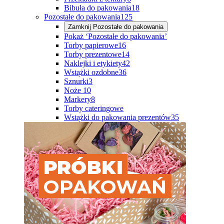
Bibuła do pakowania
18
Pozostałe do pakowania
125
Zamknij
Pozostałe do pakowania
Pokaż ‘Pozostałe do pakowania’
Torby papierowe
16
Torby prezentowe
14
Naklejki i etykiety
42
Wstążki ozdobne
36
Sznurki
3
Noże
10
Markery
8
Torby cateringowe
Wstążki do pakowania prezentów
35