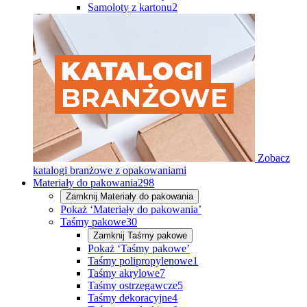
Samoloty z kartonu
2
Zobacz
katalogi branżowe z opakowaniami
Materiały do pakowania
298
Zamknij
Materiały do pakowania
Pokaż ‘Materiały do pakowania’
Taśmy pakowe
30
Zamknij
Taśmy pakowe
Pokaż ‘Taśmy pakowe’
Taśmy polipropylenowe
1
Taśmy akrylowe
7
Taśmy ostrzegawcze
5
Taśmy dekoracyjne
4