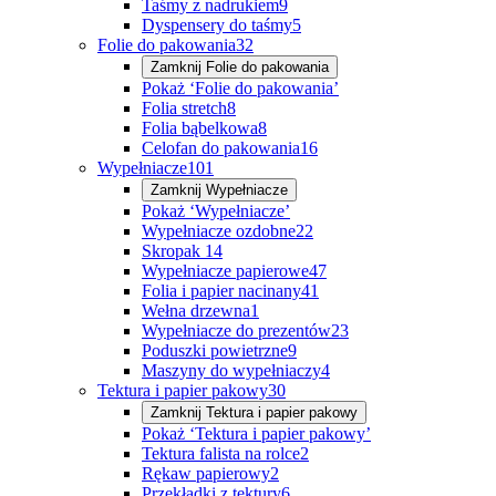
Taśmy z nadrukiem
9
Dyspensery do taśmy
5
Folie do pakowania
32
Zamknij
Folie do pakowania
Pokaż ‘Folie do pakowania’
Folia stretch
8
Folia bąbelkowa
8
Celofan do pakowania
16
Wypełniacze
101
Zamknij
Wypełniacze
Pokaż ‘Wypełniacze’
Wypełniacze ozdobne
22
Skropak
14
Wypełniacze papierowe
47
Folia i papier nacinany
41
Wełna drzewna
1
Wypełniacze do prezentów
23
Poduszki powietrzne
9
Maszyny do wypełniaczy
4
Tektura i papier pakowy
30
Zamknij
Tektura i papier pakowy
Pokaż ‘Tektura i papier pakowy’
Tektura falista na rolce
2
Rękaw papierowy
2
Przekładki z tektury
6