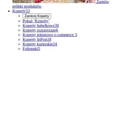
Zamów
próbki produktów
Koperty
53
Zamknij
Koperty
Pokaż ‘Koperty’
Koperty bąbelkowe
39
Koperty rozszerzane
6
Koperty tekturowe e-commerce
3
Koperty InPost
18
Koperty kurierskie
24
Foliopaki
5