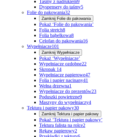
Taśmy z nadrukiem
9
Dyspensery do taśmy
5
Folie do pakowania
32
Zamknij
Folie do pakowania
Pokaż ‘Folie do pakowania’
Folia stretch
8
Folia bąbelkowa
8
Celofan do pakowania
16
Wypełniacze
101
Zamknij
Wypełniacze
Pokaż ‘Wypełniacze’
Wypełniacze ozdobne
22
Skropak
14
Wypełniacze papierowe
47
Folia i papier nacinany
41
Wełna drzewna
1
Wypełniacze do prezentów
23
Poduszki powietrzne
9
Maszyny do wypełniaczy
4
Tektura i papier pakowy
30
Zamknij
Tektura i papier pakowy
Pokaż ‘Tektura i papier pakowy’
Tektura falista na rolce
2
Rękaw papierowy
2
Przekładki z tektury
6