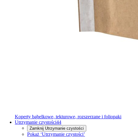
Koperty bąbelkowe, tekturowe, rozszerzane i foliopaki
Utrzymanie czystości
44
Zamknij
Utrzymanie czystości
Pokaż ‘Utrzymanie czystości’