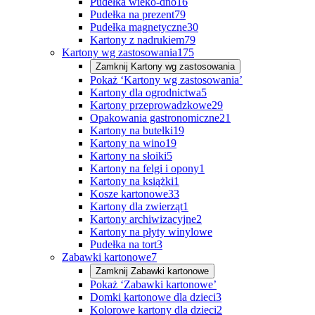
Pudełka wieko-dno
16
Pudełka na prezent
79
Pudełka magnetyczne
30
Kartony z nadrukiem
79
Kartony wg zastosowania
175
Zamknij
Kartony wg zastosowania
Pokaż ‘Kartony wg zastosowania’
Kartony dla ogrodnictwa
5
Kartony przeprowadzkowe
29
Opakowania gastronomiczne
21
Kartony na butelki
19
Kartony na wino
19
Kartony na słoiki
5
Kartony na felgi i opony
1
Kartony na książki
1
Kosze kartonowe
33
Kartony dla zwierząt
1
Kartony archiwizacyjne
2
Kartony na płyty winylowe
Pudełka na tort
3
Zabawki kartonowe
7
Zamknij
Zabawki kartonowe
Pokaż ‘Zabawki kartonowe’
Domki kartonowe dla dzieci
3
Kolorowe kartony dla dzieci
2