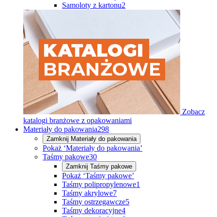
Samoloty z kartonu
2
Zobacz
katalogi branżowe z opakowaniami
Materiały do pakowania
298
Zamknij
Materiały do pakowania
Pokaż ‘Materiały do pakowania’
Taśmy pakowe
30
Zamknij
Taśmy pakowe
Pokaż ‘Taśmy pakowe’
Taśmy polipropylenowe
1
Taśmy akrylowe
7
Taśmy ostrzegawcze
5
Taśmy dekoracyjne
4