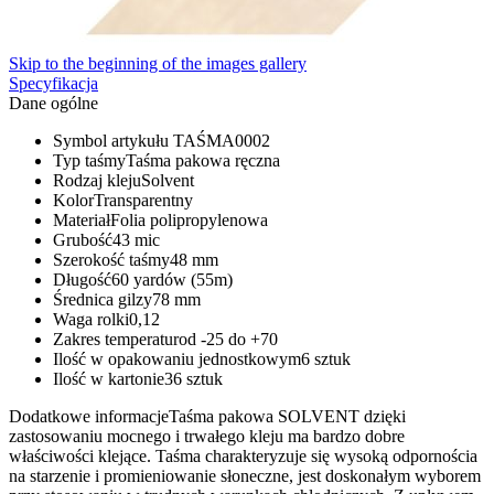
Skip to the beginning of the images gallery
Specyfikacja
Dane ogólne
Symbol artykułu
TAŚMA0002
Typ taśmy
Taśma pakowa ręczna
Rodzaj kleju
Solvent
Kolor
Transparentny
Materiał
Folia polipropylenowa
Grubość
43 mic
Szerokość taśmy
48 mm
Długość
60 yardów (55m)
Średnica gilzy
78 mm
Waga rolki
0,12
Zakres temperatur
od -25 do +70
Ilość w opakowaniu jednostkowym
6 sztuk
Ilość w kartonie
36 sztuk
Dodatkowe informacje
Taśma pakowa SOLVENT dzięki
zastosowaniu mocnego i trwałego kleju ma bardzo dobre
właściwości klejące. Taśma charakteryzuje się wysoką odpornościa
na starzenie i promieniowanie słoneczne, jest doskonałym wyborem