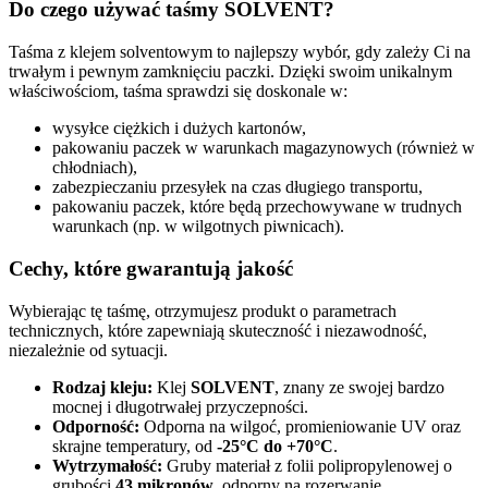
Do czego używać taśmy SOLVENT?
Taśma z klejem solventowym to najlepszy wybór, gdy zależy Ci na
trwałym i pewnym zamknięciu paczki. Dzięki swoim unikalnym
właściwościom, taśma sprawdzi się doskonale w:
wysyłce ciężkich i dużych kartonów,
pakowaniu paczek w warunkach magazynowych (również w
chłodniach),
zabezpieczaniu przesyłek na czas długiego transportu,
pakowaniu paczek, które będą przechowywane w trudnych
warunkach (np. w wilgotnych piwnicach).
Cechy, które gwarantują jakość
Wybierając tę taśmę, otrzymujesz produkt o parametrach
technicznych, które zapewniają skuteczność i niezawodność,
niezależnie od sytuacji.
Rodzaj kleju:
Klej
SOLVENT
, znany ze swojej bardzo
mocnej i długotrwałej przyczepności.
Odporność:
Odporna na wilgoć, promieniowanie UV oraz
skrajne temperatury, od
-25°C do +70°C
.
Wytrzymałość:
Gruby materiał z folii polipropylenowej o
grubości
43 mikronów
, odporny na rozerwanie.