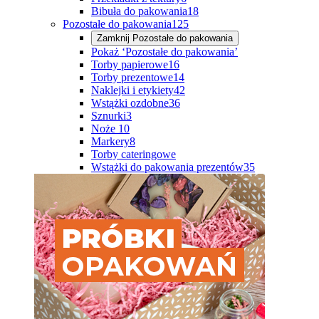
Bibuła do pakowania
18
Pozostałe do pakowania
125
Zamknij
Pozostałe do pakowania
Pokaż ‘Pozostałe do pakowania’
Torby papierowe
16
Torby prezentowe
14
Naklejki i etykiety
42
Wstążki ozdobne
36
Sznurki
3
Noże
10
Markery
8
Torby cateringowe
Wstążki do pakowania prezentów
35