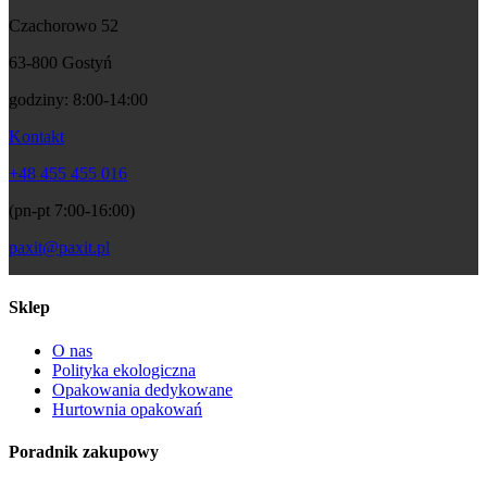
Czachorowo 52
63-800 Gostyń
godziny: 8:00-14:00
Kontakt
+48 455 455 016
(pn-pt 7:00-16:00)
paxit@paxit.pl
Sklep
O nas
Polityka ekologiczna
Opakowania dedykowane
Hurtownia opakowań
Poradnik zakupowy