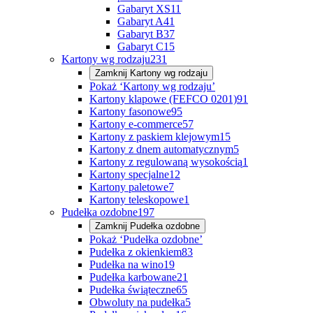
Gabaryt XS
11
Gabaryt A
41
Gabaryt B
37
Gabaryt C
15
Kartony wg rodzaju
231
Zamknij
Kartony wg rodzaju
Pokaż ‘Kartony wg rodzaju’
Kartony klapowe (FEFCO 0201)
91
Kartony fasonowe
95
Kartony e-commerce
57
Kartony z paskiem klejowym
15
Kartony z dnem automatycznym
5
Kartony z regulowaną wysokością
1
Kartony specjalne
12
Kartony paletowe
7
Kartony teleskopowe
1
Pudełka ozdobne
197
Zamknij
Pudełka ozdobne
Pokaż ‘Pudełka ozdobne’
Pudełka z okienkiem
83
Pudełka na wino
19
Pudełka karbowane
21
Pudełka świąteczne
65
Obwoluty na pudełka
5