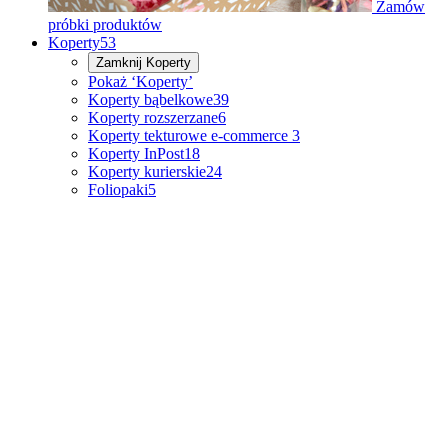
Zamów
próbki produktów
Koperty
53
Zamknij
Koperty
Pokaż ‘Koperty’
Koperty bąbelkowe
39
Koperty rozszerzane
6
Koperty tekturowe e-commerce
3
Koperty InPost
18
Koperty kurierskie
24
Foliopaki
5