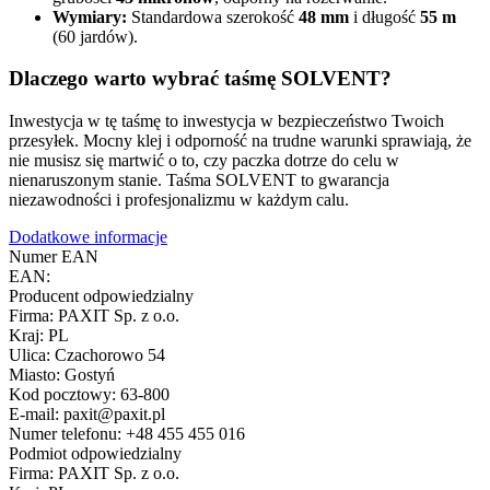
Wymiary:
Standardowa szerokość
48 mm
i długość
55 m
(60 jardów).
Dlaczego warto wybrać taśmę SOLVENT?
Inwestycja w tę taśmę to inwestycja w bezpieczeństwo Twoich
przesyłek. Mocny klej i odporność na trudne warunki sprawiają, że
nie musisz się martwić o to, czy paczka dotrze do celu w
nienaruszonym stanie. Taśma SOLVENT to gwarancja
niezawodności i profesjonalizmu w każdym calu.
Dodatkowe informacje
Numer EAN
EAN:
Producent odpowiedzialny
Firma: PAXIT Sp. z o.o.
Kraj: PL
Ulica: Czachorowo 54
Miasto: Gostyń
Kod pocztowy: 63-800
E-mail: paxit@paxit.pl
Numer telefonu: +48 455 455 016
Podmiot odpowiedzialny
Firma: PAXIT Sp. z o.o.