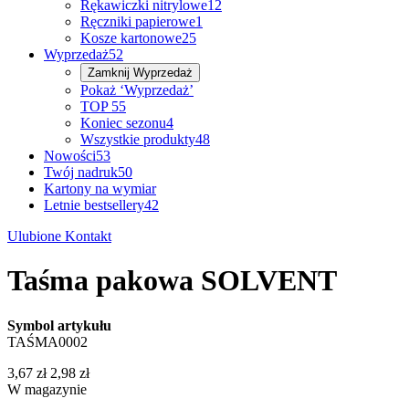
Rękawiczki nitrylowe
12
Ręczniki papierowe
1
Kosze kartonowe
25
Wyprzedaż
52
Zamknij
Wyprzedaż
Pokaż ‘Wyprzedaż’
TOP 5
5
Koniec sezonu
4
Wszystkie produkty
48
Nowości
53
Twój nadruk
50
Kartony na wymiar
Letnie bestsellery
42
Ulubione
Kontakt
Taśma pakowa SOLVENT
Symbol artykułu
TAŚMA0002
3,67 zł
2,98 zł
W magazynie