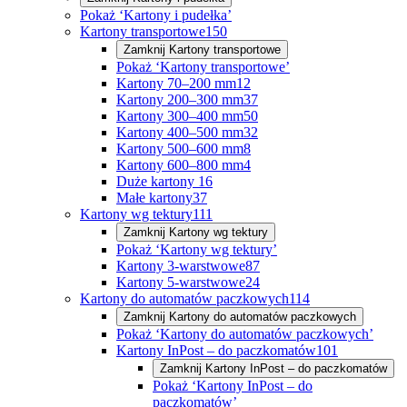
Pokaż ‘Kartony i pudełka’
Kartony transportowe
150
Zamknij
Kartony transportowe
Pokaż ‘Kartony transportowe’
Kartony 70–200 mm
12
Kartony 200–300 mm
37
Kartony 300–400 mm
50
Kartony 400–500 mm
32
Kartony 500–600 mm
8
Kartony 600–800 mm
4
Duże kartony
16
Małe kartony
37
Kartony wg tektury
111
Zamknij
Kartony wg tektury
Pokaż ‘Kartony wg tektury’
Kartony 3-warstwowe
87
Kartony 5-warstwowe
24
Kartony do automatów paczkowych
114
Zamknij
Kartony do automatów paczkowych
Pokaż ‘Kartony do automatów paczkowych’
Kartony InPost – do paczkomatów
101
Zamknij
Kartony InPost – do paczkomatów
Pokaż ‘Kartony InPost – do
paczkomatów’