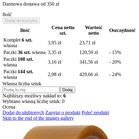
Darmowa dostawa
od 350 zł
Ilość
Dodaj do koszyka
Cena netto
Wartość
Ilość
Oszczędność
szt.
netto
Komplet
6 szt.
3,95 zł
23,71 zł
własna
Paczki
36 szt.
własna
3,35 zł
120,59 zł
- 15%
Paczki
108 szt.
3,16 zł
341,56 zł
- 20%
własna
Paczki
144 szt.
2,98 zł
429,66 zł
- 24%
własna
Własna liczba sztuk
Dodaj
Najbliższy możliwy nakład to:
6
Wybrano własną liczbę sztuk:
0
Ocena
Dodaj do ulubionych
Zapytaj o produkt
Poleć produkt
Skip to the end of the images gallery