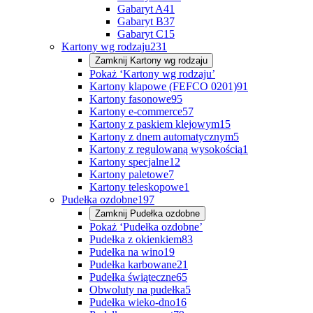
Gabaryt A
41
Gabaryt B
37
Gabaryt C
15
Kartony wg rodzaju
231
Zamknij
Kartony wg rodzaju
Pokaż ‘Kartony wg rodzaju’
Kartony klapowe (FEFCO 0201)
91
Kartony fasonowe
95
Kartony e-commerce
57
Kartony z paskiem klejowym
15
Kartony z dnem automatycznym
5
Kartony z regulowaną wysokością
1
Kartony specjalne
12
Kartony paletowe
7
Kartony teleskopowe
1
Pudełka ozdobne
197
Zamknij
Pudełka ozdobne
Pokaż ‘Pudełka ozdobne’
Pudełka z okienkiem
83
Pudełka na wino
19
Pudełka karbowane
21
Pudełka świąteczne
65
Obwoluty na pudełka
5
Pudełka wieko-dno
16