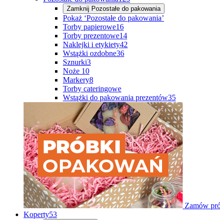
Zamknij
Pozostałe do pakowania
Pokaż ‘Pozostałe do pakowania’
Torby papierowe
16
Torby prezentowe
14
Naklejki i etykiety
42
Wstążki ozdobne
36
Sznurki
3
Noże
10
Markery
8
Torby cateringowe
Wstążki do pakowania prezentów
35
Zamów pró
Koperty
53