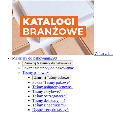
Zobacz kat
Materiały do pakowania
298
Zamknij
Materiały do pakowania
Pokaż ‘Materiały do pakowania’
Taśmy pakowe
30
Zamknij
Taśmy pakowe
Pokaż ‘Taśmy pakowe’
Taśmy polipropylenowe
1
Taśmy akrylowe
7
Taśmy ostrzegawcze
5
Taśmy dekoracyjne
4
Taśmy z nadrukiem
9
Dyspensery do taśmy
5