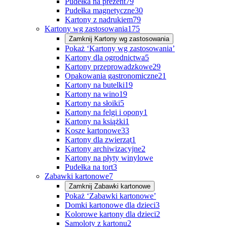
Pudełka na prezent
79
Pudełka magnetyczne
30
Kartony z nadrukiem
79
Kartony wg zastosowania
175
Zamknij
Kartony wg zastosowania
Pokaż ‘Kartony wg zastosowania’
Kartony dla ogrodnictwa
5
Kartony przeprowadzkowe
29
Opakowania gastronomiczne
21
Kartony na butelki
19
Kartony na wino
19
Kartony na słoiki
5
Kartony na felgi i opony
1
Kartony na książki
1
Kosze kartonowe
33
Kartony dla zwierząt
1
Kartony archiwizacyjne
2
Kartony na płyty winylowe
Pudełka na tort
3
Zabawki kartonowe
7
Zamknij
Zabawki kartonowe
Pokaż ‘Zabawki kartonowe’
Domki kartonowe dla dzieci
3
Kolorowe kartony dla dzieci
2
Samoloty z kartonu
2