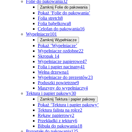
Folie do pakowania
32
Zamknij
Folie do pakowania
Pokaż ‘Folie do pakowania’
Folia stretch
8
Folia bąbelkowa
8
Celofan do pakowania
16
Wypełniacze
101
Zamknij
Wypełniacze
Pokaż ‘Wypełniacze’
Wypełniacze ozdobne
22
Skropak
14
Wypełniacze papierowe
47
Folia i papier nacinany
41
Wełna drzewna
1
Wypełniacze do prezentów
23
Poduszki powietrzne
9
Maszyny do wypełniaczy
4
Tektura i papier pakowy
30
Zamknij
Tektura i papier pakowy
Pokaż ‘Tektura i papier pakowy’
Tektura falista na rolce
2
Rękaw papierowy
2
Przekładki z tektury
6
Bibuła do pakowania
18
Pozostałe do pakowania
125