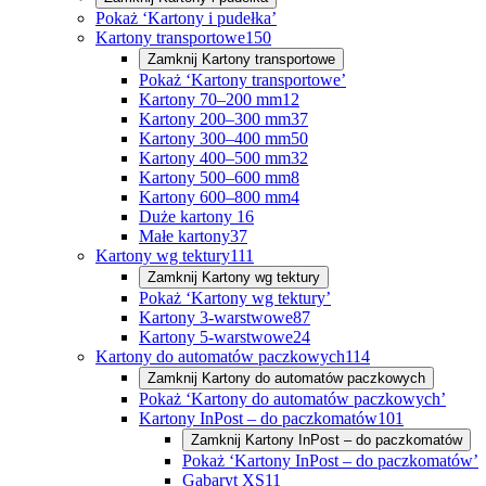
Pokaż ‘Kartony i pudełka’
Kartony transportowe
150
Zamknij
Kartony transportowe
Pokaż ‘Kartony transportowe’
Kartony 70–200 mm
12
Kartony 200–300 mm
37
Kartony 300–400 mm
50
Kartony 400–500 mm
32
Kartony 500–600 mm
8
Kartony 600–800 mm
4
Duże kartony
16
Małe kartony
37
Kartony wg tektury
111
Zamknij
Kartony wg tektury
Pokaż ‘Kartony wg tektury’
Kartony 3-warstwowe
87
Kartony 5-warstwowe
24
Kartony do automatów paczkowych
114
Zamknij
Kartony do automatów paczkowych
Pokaż ‘Kartony do automatów paczkowych’
Kartony InPost – do paczkomatów
101
Zamknij
Kartony InPost – do paczkomatów
Pokaż ‘Kartony InPost – do paczkomatów’
Gabaryt XS
11