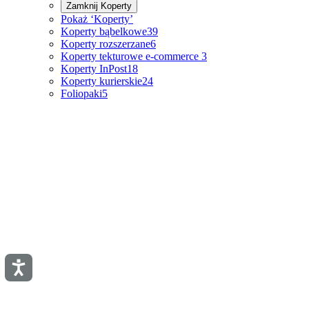
Zamknij
Koperty
Pokaż ‘Koperty’
Koperty bąbelkowe
39
Koperty rozszerzane
6
Koperty tekturowe e-commerce
3
Koperty InPost
18
Koperty kurierskie
24
Foliopaki
5