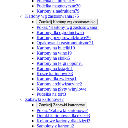
Pudełka na prezent
79
Pudełka magnetyczne
30
Kartony z nadrukiem
79
Kartony wg zastosowania
175
Zamknij
Kartony wg zastosowania
Pokaż ‘Kartony wg zastosowania’
Kartony dla ogrodnictwa
5
Kartony przeprowadzkowe
29
Opakowania gastronomiczne
21
Kartony na butelki
19
Kartony na wino
19
Kartony na słoiki
5
Kartony na felgi i opony
1
Kartony na książki
1
Kosze kartonowe
33
Kartony dla zwierząt
1
Kartony archiwizacyjne
2
Kartony na płyty winylowe
Pudełka na tort
3
Zabawki kartonowe
7
Zamknij
Zabawki kartonowe
Pokaż ‘Zabawki kartonowe’
Domki kartonowe dla dzieci
3
Kolorowe kartony dla dzieci
2
Samoloty z kartonu
2