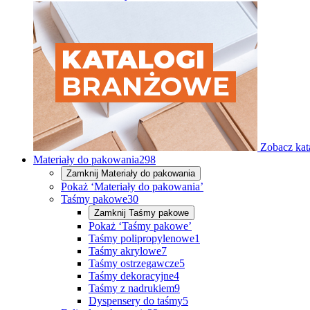
Zobacz kat
Materiały do pakowania
298
Zamknij
Materiały do pakowania
Pokaż ‘Materiały do pakowania’
Taśmy pakowe
30
Zamknij
Taśmy pakowe
Pokaż ‘Taśmy pakowe’
Taśmy polipropylenowe
1
Taśmy akrylowe
7
Taśmy ostrzegawcze
5
Taśmy dekoracyjne
4
Taśmy z nadrukiem
9
Dyspensery do taśmy
5