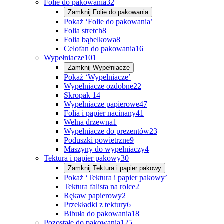
Folie do pakowania
32
Zamknij
Folie do pakowania
Pokaż ‘Folie do pakowania’
Folia stretch
8
Folia bąbelkowa
8
Celofan do pakowania
16
Wypełniacze
101
Zamknij
Wypełniacze
Pokaż ‘Wypełniacze’
Wypełniacze ozdobne
22
Skropak
14
Wypełniacze papierowe
47
Folia i papier nacinany
41
Wełna drzewna
1
Wypełniacze do prezentów
23
Poduszki powietrzne
9
Maszyny do wypełniaczy
4
Tektura i papier pakowy
30
Zamknij
Tektura i papier pakowy
Pokaż ‘Tektura i papier pakowy’
Tektura falista na rolce
2
Rękaw papierowy
2
Przekładki z tektury
6
Bibuła do pakowania
18
Pozostałe do pakowania
125