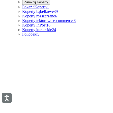
Zamknij
Koperty
Pokaż ‘Koperty’
Koperty bąbelkowe
39
Koperty rozszerzane
6
Koperty tekturowe e-commerce
3
Koperty InPost
18
Koperty kurierskie
24
Foliopaki
5