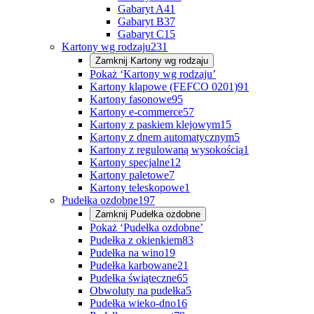
Gabaryt A
41
Gabaryt B
37
Gabaryt C
15
Kartony wg rodzaju
231
Zamknij
Kartony wg rodzaju
Pokaż ‘Kartony wg rodzaju’
Kartony klapowe (FEFCO 0201)
91
Kartony fasonowe
95
Kartony e-commerce
57
Kartony z paskiem klejowym
15
Kartony z dnem automatycznym
5
Kartony z regulowaną wysokością
1
Kartony specjalne
12
Kartony paletowe
7
Kartony teleskopowe
1
Pudełka ozdobne
197
Zamknij
Pudełka ozdobne
Pokaż ‘Pudełka ozdobne’
Pudełka z okienkiem
83
Pudełka na wino
19
Pudełka karbowane
21
Pudełka świąteczne
65
Obwoluty na pudełka
5
Pudełka wieko-dno
16