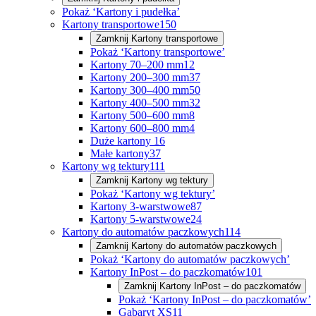
Pokaż ‘Kartony i pudełka’
Kartony transportowe
150
Zamknij
Kartony transportowe
Pokaż ‘Kartony transportowe’
Kartony 70–200 mm
12
Kartony 200–300 mm
37
Kartony 300–400 mm
50
Kartony 400–500 mm
32
Kartony 500–600 mm
8
Kartony 600–800 mm
4
Duże kartony
16
Małe kartony
37
Kartony wg tektury
111
Zamknij
Kartony wg tektury
Pokaż ‘Kartony wg tektury’
Kartony 3-warstwowe
87
Kartony 5-warstwowe
24
Kartony do automatów paczkowych
114
Zamknij
Kartony do automatów paczkowych
Pokaż ‘Kartony do automatów paczkowych’
Kartony InPost – do paczkomatów
101
Zamknij
Kartony InPost – do paczkomatów
Pokaż ‘Kartony InPost – do paczkomatów’
Gabaryt XS
11