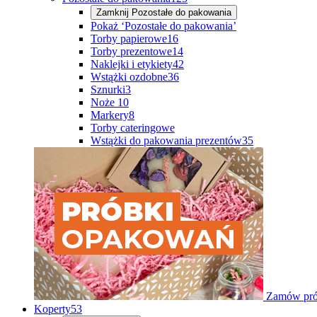
Zamknij
Pozostałe do pakowania
Pokaż ‘Pozostałe do pakowania’
Torby papierowe
16
Torby prezentowe
14
Naklejki i etykiety
42
Wstążki ozdobne
36
Sznurki
3
Noże
10
Markery
8
Torby cateringowe
Wstążki do pakowania prezentów
35
Zamów pró
Koperty
53